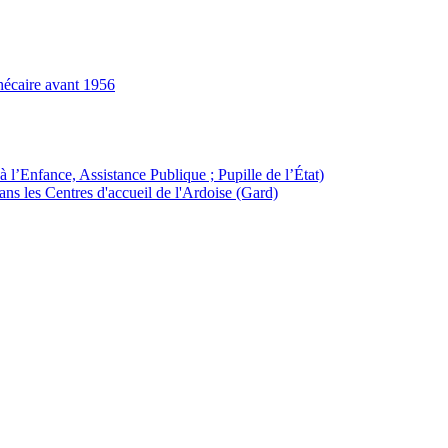
hécaire avant 1956
à l’Enfance, Assistance Publique ; Pupille de l’État)
ans les Centres d'accueil de l'Ardoise (Gard)