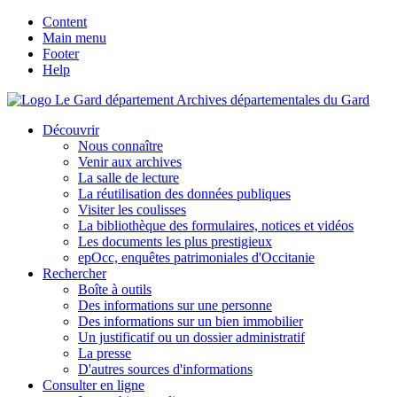
Content
Main menu
Footer
Help
Archives départementales du Gard
Découvrir
Nous connaître
Venir aux archives
La salle de lecture
La réutilisation des données publiques
Visiter les coulisses
La bibliothèque des formulaires, notices et vidéos
Les documents les plus prestigieux
epOcc, enquêtes patrimoniales d'Occitanie
Rechercher
Boîte à outils
Des informations sur une personne
Des informations sur un bien immobilier
Un justificatif ou un dossier administratif
La presse
D'autres sources d'informations
Consulter en ligne