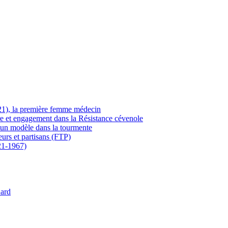
21), la première femme médecin
ère et engagement dans la Résistance cévenole
 un modèle dans la tourmente
eurs et partisans (FTP)
21-1967)
Gard