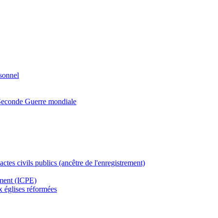
rsonnel
a Seconde Guerre mondiale
actes civils publics (ancêtre de l'enregistrement)
ement (ICPE)
ux églises réformées