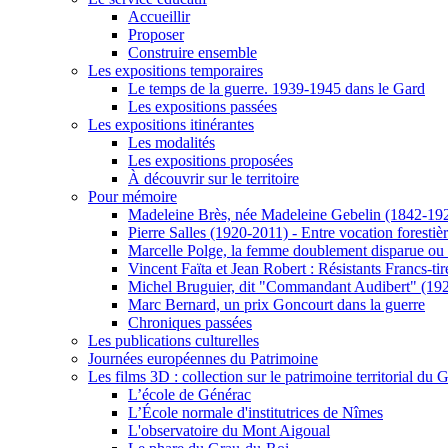
Accueillir
Proposer
Construire ensemble
Les expositions temporaires
Le temps de la guerre. 1939-1945 dans le Gard
Les expositions passées
Les expositions itinérantes
Les modalités
Les expositions proposées
À découvrir sur le territoire
Pour mémoire
Madeleine Brès, née Madeleine Gebelin (1842-19
Pierre Salles (1920-2011) - Entre vocation foresti
Marcelle Polge, la femme doublement disparue ou
Vincent Faïta et Jean Robert : Résistants Francs-tir
Michel Bruguier, dit "Commandant Audibert" (19
Marc Bernard, un prix Goncourt dans la guerre
Chroniques passées
Les publications culturelles
Journées européennes du Patrimoine
Les films 3D : collection sur le patrimoine territorial du 
L’école de Générac
L’École normale d'institutrices de Nîmes
L'observatoire du Mont Aigoual