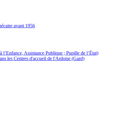
hécaire avant 1956
à l’Enfance, Assistance Publique ; Pupille de l’État)
ans les Centres d'accueil de l'Ardoise (Gard)