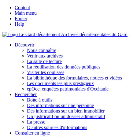
Content
Main menu
Footer
Help
Archives départementales du Gard
Découvrir
Nous connaître
Venir aux archives
La salle de lecture
La réutilisation des données publiques
Visiter les coulisses
La bibliothèque des formulaires, notices et vidéos
Les documents les plus prestigieux
epOcc, enquêtes patrimoniales d'Occitanie
Rechercher
Boîte à outils
Des informations sur une personne
Des informations sur un bien immobilier
Un justificatif ou un dossier administratif
La presse
D'autres sources d'informations
Consulter en ligne