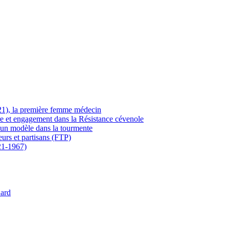
21), la première femme médecin
ère et engagement dans la Résistance cévenole
 un modèle dans la tourmente
eurs et partisans (FTP)
21-1967)
Gard