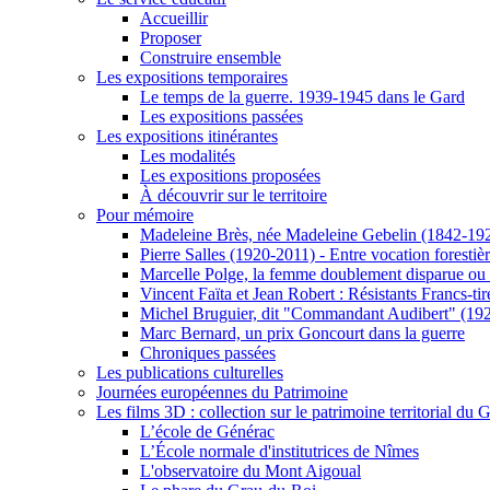
Accueillir
Proposer
Construire ensemble
Les expositions temporaires
Le temps de la guerre. 1939-1945 dans le Gard
Les expositions passées
Les expositions itinérantes
Les modalités
Les expositions proposées
À découvrir sur le territoire
Pour mémoire
Madeleine Brès, née Madeleine Gebelin (1842-19
Pierre Salles (1920-2011) - Entre vocation foresti
Marcelle Polge, la femme doublement disparue ou
Vincent Faïta et Jean Robert : Résistants Francs-tir
Michel Bruguier, dit "Commandant Audibert" (19
Marc Bernard, un prix Goncourt dans la guerre
Chroniques passées
Les publications culturelles
Journées européennes du Patrimoine
Les films 3D : collection sur le patrimoine territorial du 
L’école de Générac
L’École normale d'institutrices de Nîmes
L'observatoire du Mont Aigoual