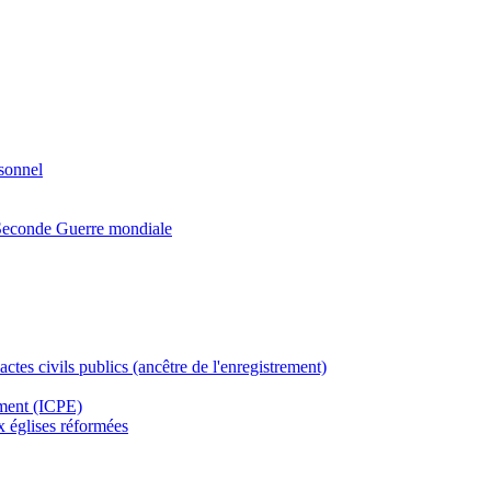
rsonnel
a Seconde Guerre mondiale
actes civils publics (ancêtre de l'enregistrement)
ement (ICPE)
ux églises réformées