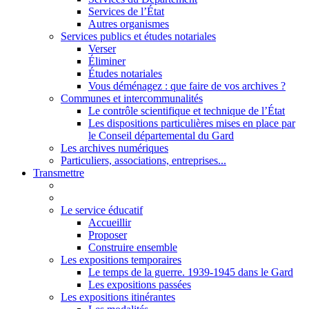
Services de l’État
Autres organismes
Services publics et études notariales
Verser
Éliminer
Études notariales
Vous déménagez : que faire de vos archives ?
Communes et intercommunalités
Le contrôle scientifique et technique de l’État
Les dispositions particulières mises en place par
le Conseil départemental du Gard
Les archives numériques
Particuliers, associations, entreprises...
Transmettre
Le service éducatif
Accueillir
Proposer
Construire ensemble
Les expositions temporaires
Le temps de la guerre. 1939-1945 dans le Gard
Les expositions passées
Les expositions itinérantes