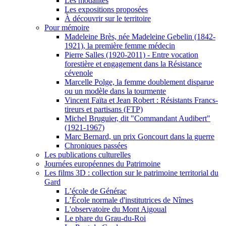
Les modalités
Les expositions proposées
À découvrir sur le territoire
Pour mémoire
Madeleine Brès, née Madeleine Gebelin (1842-
1921), la première femme médecin
Pierre Salles (1920-2011) - Entre vocation
forestière et engagement dans la Résistance
cévenole
Marcelle Polge, la femme doublement disparue
ou un modèle dans la tourmente
Vincent Faïta et Jean Robert : Résistants Francs-
tireurs et partisans (FTP)
Michel Bruguier, dit "Commandant Audibert"
(1921-1967)
Marc Bernard, un prix Goncourt dans la guerre
Chroniques passées
Les publications culturelles
Journées européennes du Patrimoine
Les films 3D : collection sur le patrimoine territorial du
Gard
L’école de Générac
L’École normale d'institutrices de Nîmes
L'observatoire du Mont Aigoual
Le phare du Grau-du-Roi