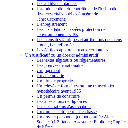
Les archives notariales
L'administration du contrôle et de l'insinuation
des actes civils publics (ancêtre de
l'enregistrement)
L'enregistrement
Les installations classées protection de
l'environnement (ICPE)
Les biens des fabriques et attributions des biens
aux églises réformées
Les édifices appartenant aux communes
Un justificatif ou un dossier administratif
Les textes législatifs ou réglementaires
Les preuves de nationalité
Un jugement
Un acte notarié
Un titre de propriété
Un relevé de formalités ou une transcription
hypothécaire avant 1956
Un permis de construire
Les attestations de diplômes
Les déclarations d'associations
Un duplicata de permis de chasse
Un dossier personnel (enfant confié : Aide
Sociale à l’Enfance, Assistance Publique ; Pupille
de l’État)