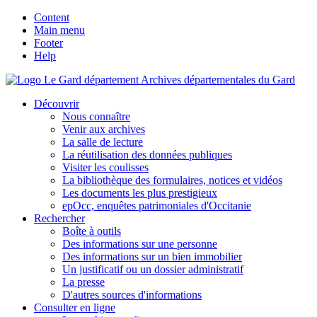
Content
Main menu
Footer
Help
Archives départementales du Gard
Découvrir
Nous connaître
Venir aux archives
La salle de lecture
La réutilisation des données publiques
Visiter les coulisses
La bibliothèque des formulaires, notices et vidéos
Les documents les plus prestigieux
epOcc, enquêtes patrimoniales d'Occitanie
Rechercher
Boîte à outils
Des informations sur une personne
Des informations sur un bien immobilier
Un justificatif ou un dossier administratif
La presse
D'autres sources d'informations
Consulter en ligne