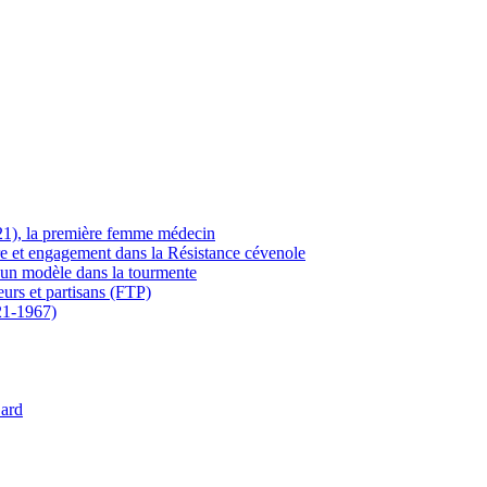
21), la première femme médecin
ère et engagement dans la Résistance cévenole
 un modèle dans la tourmente
eurs et partisans (FTP)
21-1967)
Gard