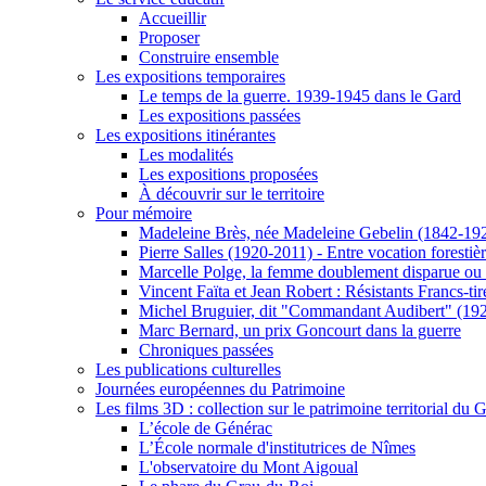
Accueillir
Proposer
Construire ensemble
Les expositions temporaires
Le temps de la guerre. 1939-1945 dans le Gard
Les expositions passées
Les expositions itinérantes
Les modalités
Les expositions proposées
À découvrir sur le territoire
Pour mémoire
Madeleine Brès, née Madeleine Gebelin (1842-19
Pierre Salles (1920-2011) - Entre vocation foresti
Marcelle Polge, la femme doublement disparue ou
Vincent Faïta et Jean Robert : Résistants Francs-tir
Michel Bruguier, dit "Commandant Audibert" (19
Marc Bernard, un prix Goncourt dans la guerre
Chroniques passées
Les publications culturelles
Journées européennes du Patrimoine
Les films 3D : collection sur le patrimoine territorial du 
L’école de Générac
L’École normale d'institutrices de Nîmes
L'observatoire du Mont Aigoual