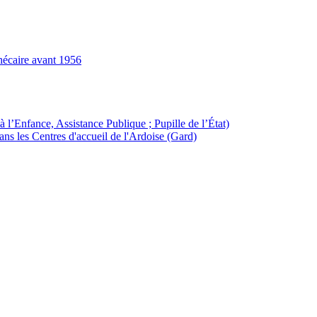
hécaire avant 1956
à l’Enfance, Assistance Publique ; Pupille de l’État)
ans les Centres d'accueil de l'Ardoise (Gard)