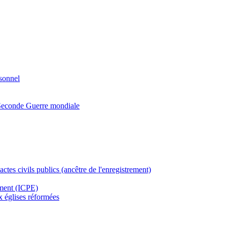
rsonnel
a Seconde Guerre mondiale
actes civils publics (ancêtre de l'enregistrement)
ement (ICPE)
ux églises réformées