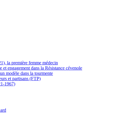
21), la première femme médecin
ère et engagement dans la Résistance cévenole
 un modèle dans la tourmente
eurs et partisans (FTP)
21-1967)
Gard