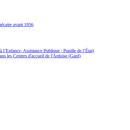
hécaire avant 1956
à l’Enfance, Assistance Publique ; Pupille de l’État)
ans les Centres d'accueil de l'Ardoise (Gard)