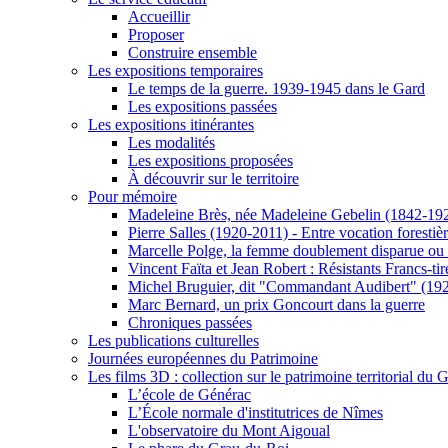
Accueillir
Proposer
Construire ensemble
Les expositions temporaires
Le temps de la guerre. 1939-1945 dans le Gard
Les expositions passées
Les expositions itinérantes
Les modalités
Les expositions proposées
À découvrir sur le territoire
Pour mémoire
Madeleine Brès, née Madeleine Gebelin (1842-19
Pierre Salles (1920-2011) - Entre vocation foresti
Marcelle Polge, la femme doublement disparue ou
Vincent Faïta et Jean Robert : Résistants Francs-tir
Michel Bruguier, dit "Commandant Audibert" (19
Marc Bernard, un prix Goncourt dans la guerre
Chroniques passées
Les publications culturelles
Journées européennes du Patrimoine
Les films 3D : collection sur le patrimoine territorial du 
L’école de Générac
L’École normale d'institutrices de Nîmes
L'observatoire du Mont Aigoual