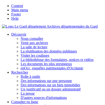
Content
Main menu
Footer
Help
Archives départementales du Gard
Découvrir
Nous connaître
Venir aux archives
La salle de lecture
La réutilisation des données publiques
Visiter les coulisses
La bibliothèque des formulaires, notices et vidéos
Les documents les plus prestigieux
epOcc, enquêtes patrimoniales d'Occitanie
Rechercher
Boîte à outils
Des informations sur une personne
Des informations sur un bien immobilier
Un justificatif ou un dossier administratif
La presse
D'autres sources d'informations
Consulter en ligne