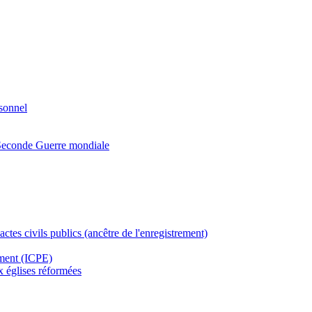
rsonnel
a Seconde Guerre mondiale
actes civils publics (ancêtre de l'enregistrement)
ement (ICPE)
ux églises réformées