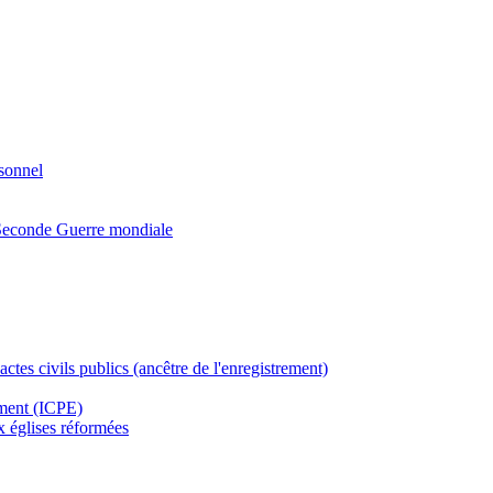
rsonnel
a Seconde Guerre mondiale
actes civils publics (ancêtre de l'enregistrement)
ement (ICPE)
ux églises réformées