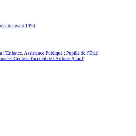
hécaire avant 1956
à l’Enfance, Assistance Publique ; Pupille de l’État)
ans les Centres d'accueil de l'Ardoise (Gard)