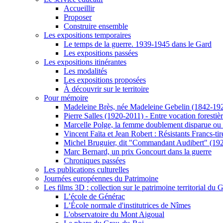
Accueillir
Proposer
Construire ensemble
Les expositions temporaires
Le temps de la guerre. 1939-1945 dans le Gard
Les expositions passées
Les expositions itinérantes
Les modalités
Les expositions proposées
À découvrir sur le territoire
Pour mémoire
Madeleine Brès, née Madeleine Gebelin (1842-19
Pierre Salles (1920-2011) - Entre vocation foresti
Marcelle Polge, la femme doublement disparue ou
Vincent Faïta et Jean Robert : Résistants Francs-tir
Michel Bruguier, dit "Commandant Audibert" (19
Marc Bernard, un prix Goncourt dans la guerre
Chroniques passées
Les publications culturelles
Journées européennes du Patrimoine
Les films 3D : collection sur le patrimoine territorial du 
L’école de Générac
L’École normale d'institutrices de Nîmes
L'observatoire du Mont Aigoual