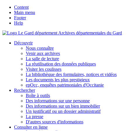
Content
Main menu
Footer
Help
Archives départementales du Gard
Découvrir
Nous connaître
Venir aux archives
La salle de lecture
La réutilisation des données publiques
Visiter les coulisses
La bibliothèque des formulaires, notices et vidéos
Les documents les plus prestigieux
epOcc, enquêtes patrimoniales d'Occitanie
Rechercher
Boîte à outils
Des informations sur une personne
Des informations sur un bien immobilier
Un justificatif ou un dossier administratif
La presse
D'autres sources d'informations
Consulter en ligne