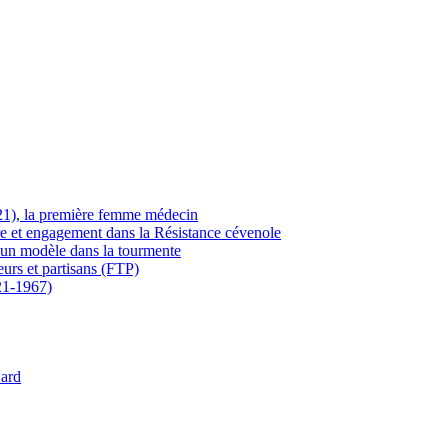
21), la première femme médecin
ère et engagement dans la Résistance cévenole
 un modèle dans la tourmente
eurs et partisans (FTP)
21-1967)
Gard