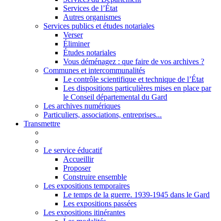
Services de l’État
Autres organismes
Services publics et études notariales
Verser
Éliminer
Études notariales
Vous déménagez : que faire de vos archives ?
Communes et intercommunalités
Le contrôle scientifique et technique de l’État
Les dispositions particulières mises en place par
le Conseil départemental du Gard
Les archives numériques
Particuliers, associations, entreprises...
Transmettre
Le service éducatif
Accueillir
Proposer
Construire ensemble
Les expositions temporaires
Le temps de la guerre. 1939-1945 dans le Gard
Les expositions passées
Les expositions itinérantes