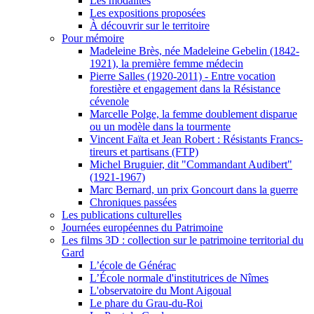
Les modalités
Les expositions proposées
À découvrir sur le territoire
Pour mémoire
Madeleine Brès, née Madeleine Gebelin (1842-
1921), la première femme médecin
Pierre Salles (1920-2011) - Entre vocation
forestière et engagement dans la Résistance
cévenole
Marcelle Polge, la femme doublement disparue
ou un modèle dans la tourmente
Vincent Faïta et Jean Robert : Résistants Francs-
tireurs et partisans (FTP)
Michel Bruguier, dit "Commandant Audibert"
(1921-1967)
Marc Bernard, un prix Goncourt dans la guerre
Chroniques passées
Les publications culturelles
Journées européennes du Patrimoine
Les films 3D : collection sur le patrimoine territorial du
Gard
L’école de Générac
L’École normale d'institutrices de Nîmes
L'observatoire du Mont Aigoual
Le phare du Grau-du-Roi