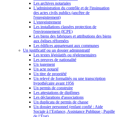
Les archives notariales
L'administration du contrôle et de l'insinuation
des actes civils publics (ancêtre de
l'enregistrement)
L'enregistrement
Les installations classées protection de
l'environnement (ICPE)
Les biens des fabriques et attributions des biens
aux églises réformées
Les édifices appartenant aux communes
Un justificatif ou un dossier administratif
Les textes législatifs ou réglementaires
Les preuves de nationalité
Un jugement
Un acte notarié
Un titre de propriété
Un relevé de formalités ou une transcription
hypothécaire avant 1956
Un permis de construire
Les attestations de diplômes
Les déclarations d'associations
Un duplicata de permis de chasse
Un dossier personnel (enfant confié : Aide
Sociale à l’Enfance, Assistance Publique ; Pupille
de l’État)