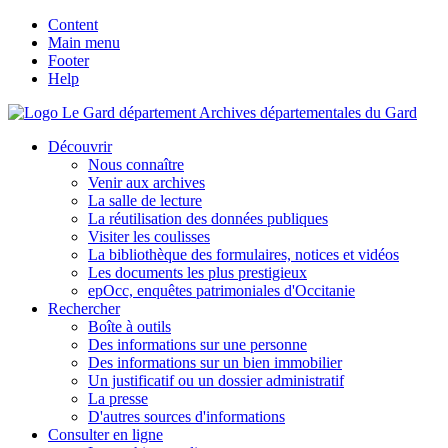
Content
Main menu
Footer
Help
Archives départementales du Gard
Découvrir
Nous connaître
Venir aux archives
La salle de lecture
La réutilisation des données publiques
Visiter les coulisses
La bibliothèque des formulaires, notices et vidéos
Les documents les plus prestigieux
epOcc, enquêtes patrimoniales d'Occitanie
Rechercher
Boîte à outils
Des informations sur une personne
Des informations sur un bien immobilier
Un justificatif ou un dossier administratif
La presse
D'autres sources d'informations
Consulter en ligne