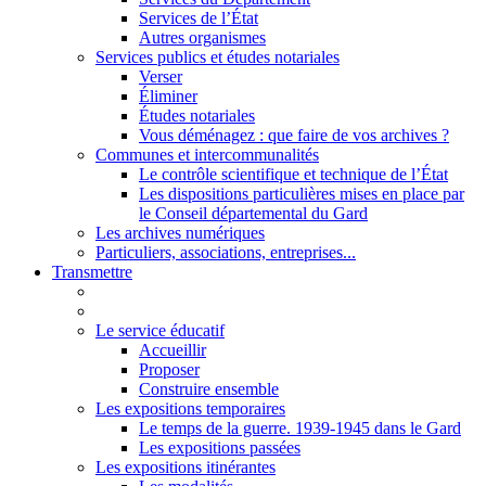
Services de l’État
Autres organismes
Services publics et études notariales
Verser
Éliminer
Études notariales
Vous déménagez : que faire de vos archives ?
Communes et intercommunalités
Le contrôle scientifique et technique de l’État
Les dispositions particulières mises en place par
le Conseil départemental du Gard
Les archives numériques
Particuliers, associations, entreprises...
Transmettre
Le service éducatif
Accueillir
Proposer
Construire ensemble
Les expositions temporaires
Le temps de la guerre. 1939-1945 dans le Gard
Les expositions passées
Les expositions itinérantes