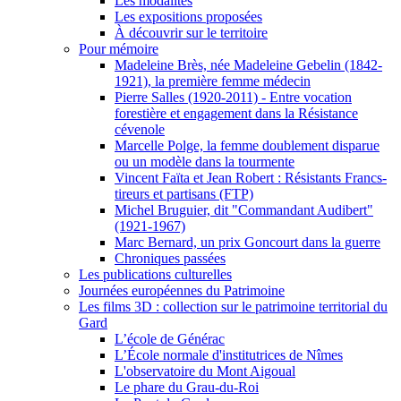
Les modalités
Les expositions proposées
À découvrir sur le territoire
Pour mémoire
Madeleine Brès, née Madeleine Gebelin (1842-
1921), la première femme médecin
Pierre Salles (1920-2011) - Entre vocation
forestière et engagement dans la Résistance
cévenole
Marcelle Polge, la femme doublement disparue
ou un modèle dans la tourmente
Vincent Faïta et Jean Robert : Résistants Francs-
tireurs et partisans (FTP)
Michel Bruguier, dit "Commandant Audibert"
(1921-1967)
Marc Bernard, un prix Goncourt dans la guerre
Chroniques passées
Les publications culturelles
Journées européennes du Patrimoine
Les films 3D : collection sur le patrimoine territorial du
Gard
L’école de Générac
L’École normale d'institutrices de Nîmes
L'observatoire du Mont Aigoual
Le phare du Grau-du-Roi