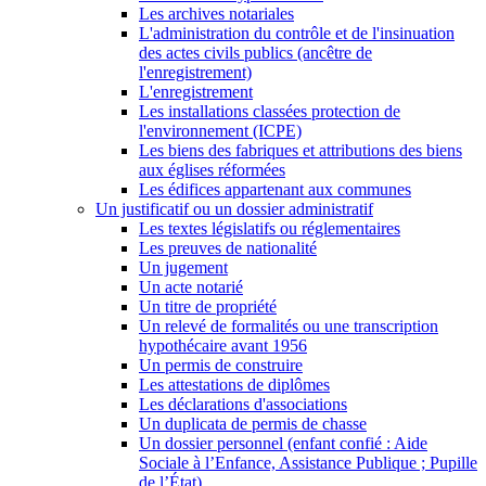
Les archives notariales
L'administration du contrôle et de l'insinuation
des actes civils publics (ancêtre de
l'enregistrement)
L'enregistrement
Les installations classées protection de
l'environnement (ICPE)
Les biens des fabriques et attributions des biens
aux églises réformées
Les édifices appartenant aux communes
Un justificatif ou un dossier administratif
Les textes législatifs ou réglementaires
Les preuves de nationalité
Un jugement
Un acte notarié
Un titre de propriété
Un relevé de formalités ou une transcription
hypothécaire avant 1956
Un permis de construire
Les attestations de diplômes
Les déclarations d'associations
Un duplicata de permis de chasse
Un dossier personnel (enfant confié : Aide
Sociale à l’Enfance, Assistance Publique ; Pupille
de l’État)