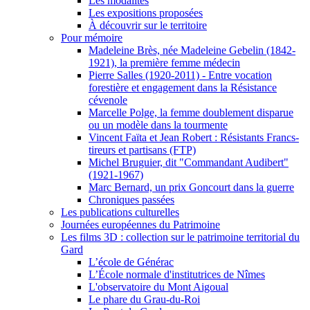
Les modalités
Les expositions proposées
À découvrir sur le territoire
Pour mémoire
Madeleine Brès, née Madeleine Gebelin (1842-
1921), la première femme médecin
Pierre Salles (1920-2011) - Entre vocation
forestière et engagement dans la Résistance
cévenole
Marcelle Polge, la femme doublement disparue
ou un modèle dans la tourmente
Vincent Faïta et Jean Robert : Résistants Francs-
tireurs et partisans (FTP)
Michel Bruguier, dit "Commandant Audibert"
(1921-1967)
Marc Bernard, un prix Goncourt dans la guerre
Chroniques passées
Les publications culturelles
Journées européennes du Patrimoine
Les films 3D : collection sur le patrimoine territorial du
Gard
L’école de Générac
L’École normale d'institutrices de Nîmes
L'observatoire du Mont Aigoual
Le phare du Grau-du-Roi