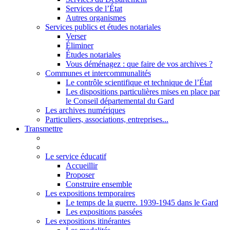
Services de l’État
Autres organismes
Services publics et études notariales
Verser
Éliminer
Études notariales
Vous déménagez : que faire de vos archives ?
Communes et intercommunalités
Le contrôle scientifique et technique de l’État
Les dispositions particulières mises en place par
le Conseil départemental du Gard
Les archives numériques
Particuliers, associations, entreprises...
Transmettre
Le service éducatif
Accueillir
Proposer
Construire ensemble
Les expositions temporaires
Le temps de la guerre. 1939-1945 dans le Gard
Les expositions passées
Les expositions itinérantes