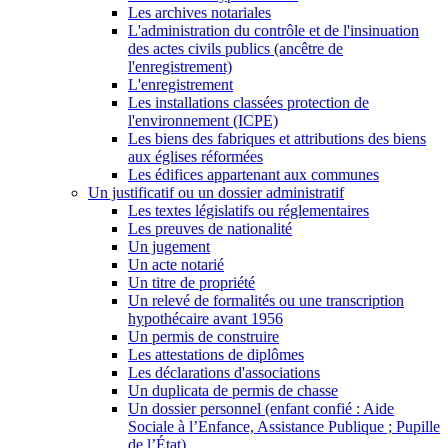
Les archives notariales
L'administration du contrôle et de l'insinuation
des actes civils publics (ancêtre de
l'enregistrement)
L'enregistrement
Les installations classées protection de
l'environnement (ICPE)
Les biens des fabriques et attributions des biens
aux églises réformées
Les édifices appartenant aux communes
Un justificatif ou un dossier administratif
Les textes législatifs ou réglementaires
Les preuves de nationalité
Un jugement
Un acte notarié
Un titre de propriété
Un relevé de formalités ou une transcription
hypothécaire avant 1956
Un permis de construire
Les attestations de diplômes
Les déclarations d'associations
Un duplicata de permis de chasse
Un dossier personnel (enfant confié : Aide
Sociale à l’Enfance, Assistance Publique ; Pupille
de l’État)