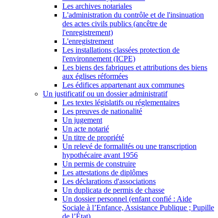
Les archives notariales
L'administration du contrôle et de l'insinuation
des actes civils publics (ancêtre de
l'enregistrement)
L'enregistrement
Les installations classées protection de
l'environnement (ICPE)
Les biens des fabriques et attributions des biens
aux églises réformées
Les édifices appartenant aux communes
Un justificatif ou un dossier administratif
Les textes législatifs ou réglementaires
Les preuves de nationalité
Un jugement
Un acte notarié
Un titre de propriété
Un relevé de formalités ou une transcription
hypothécaire avant 1956
Un permis de construire
Les attestations de diplômes
Les déclarations d'associations
Un duplicata de permis de chasse
Un dossier personnel (enfant confié : Aide
Sociale à l’Enfance, Assistance Publique ; Pupille
de l’État)