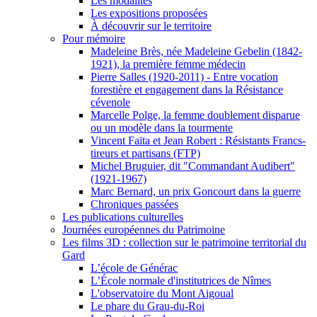
Les modalités
Les expositions proposées
À découvrir sur le territoire
Pour mémoire
Madeleine Brès, née Madeleine Gebelin (1842-
1921), la première femme médecin
Pierre Salles (1920-2011) - Entre vocation
forestière et engagement dans la Résistance
cévenole
Marcelle Polge, la femme doublement disparue
ou un modèle dans la tourmente
Vincent Faïta et Jean Robert : Résistants Francs-
tireurs et partisans (FTP)
Michel Bruguier, dit "Commandant Audibert"
(1921-1967)
Marc Bernard, un prix Goncourt dans la guerre
Chroniques passées
Les publications culturelles
Journées européennes du Patrimoine
Les films 3D : collection sur le patrimoine territorial du
Gard
L’école de Générac
L’École normale d'institutrices de Nîmes
L'observatoire du Mont Aigoual
Le phare du Grau-du-Roi