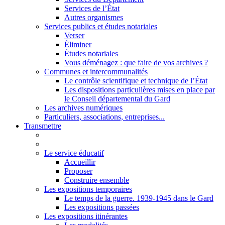
Services de l’État
Autres organismes
Services publics et études notariales
Verser
Éliminer
Études notariales
Vous déménagez : que faire de vos archives ?
Communes et intercommunalités
Le contrôle scientifique et technique de l’État
Les dispositions particulières mises en place par
le Conseil départemental du Gard
Les archives numériques
Particuliers, associations, entreprises...
Transmettre
Le service éducatif
Accueillir
Proposer
Construire ensemble
Les expositions temporaires
Le temps de la guerre. 1939-1945 dans le Gard
Les expositions passées
Les expositions itinérantes