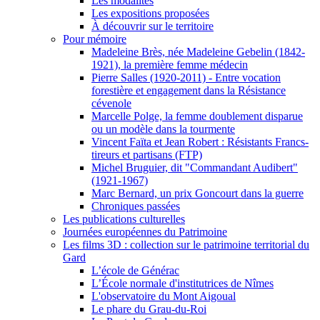
Les modalités
Les expositions proposées
À découvrir sur le territoire
Pour mémoire
Madeleine Brès, née Madeleine Gebelin (1842-
1921), la première femme médecin
Pierre Salles (1920-2011) - Entre vocation
forestière et engagement dans la Résistance
cévenole
Marcelle Polge, la femme doublement disparue
ou un modèle dans la tourmente
Vincent Faïta et Jean Robert : Résistants Francs-
tireurs et partisans (FTP)
Michel Bruguier, dit "Commandant Audibert"
(1921-1967)
Marc Bernard, un prix Goncourt dans la guerre
Chroniques passées
Les publications culturelles
Journées européennes du Patrimoine
Les films 3D : collection sur le patrimoine territorial du
Gard
L’école de Générac
L’École normale d'institutrices de Nîmes
L'observatoire du Mont Aigoual
Le phare du Grau-du-Roi