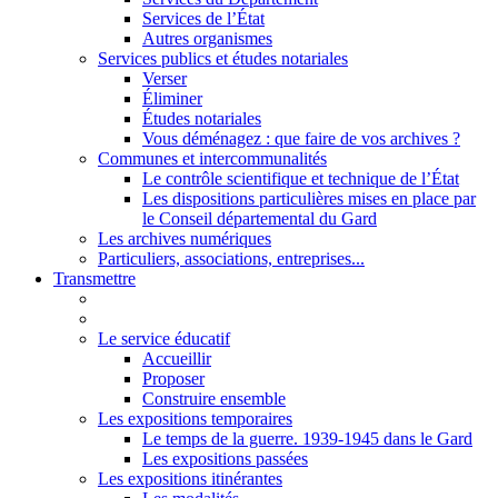
Services de l’État
Autres organismes
Services publics et études notariales
Verser
Éliminer
Études notariales
Vous déménagez : que faire de vos archives ?
Communes et intercommunalités
Le contrôle scientifique et technique de l’État
Les dispositions particulières mises en place par
le Conseil départemental du Gard
Les archives numériques
Particuliers, associations, entreprises...
Transmettre
Le service éducatif
Accueillir
Proposer
Construire ensemble
Les expositions temporaires
Le temps de la guerre. 1939-1945 dans le Gard
Les expositions passées
Les expositions itinérantes