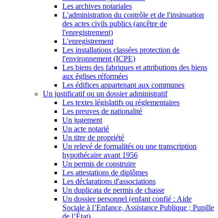
Les archives notariales
L'administration du contrôle et de l'insinuation
des actes civils publics (ancêtre de
l'enregistrement)
L'enregistrement
Les installations classées protection de
l'environnement (ICPE)
Les biens des fabriques et attributions des biens
aux églises réformées
Les édifices appartenant aux communes
Un justificatif ou un dossier administratif
Les textes législatifs ou réglementaires
Les preuves de nationalité
Un jugement
Un acte notarié
Un titre de propriété
Un relevé de formalités ou une transcription
hypothécaire avant 1956
Un permis de construire
Les attestations de diplômes
Les déclarations d'associations
Un duplicata de permis de chasse
Un dossier personnel (enfant confié : Aide
Sociale à l’Enfance, Assistance Publique ; Pupille
de l’État)