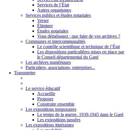
Services de l’État
Autres organismes
Services publics et études notariales
Verser
Éliminer
Études notariales
Vous déménagez : que faire de vos archives ?
Communes et intercommunalités
Le contrôle scientifique et technique de l’État
Les dispositions particulières mises en place par
le Conseil départemental du Gard
Les archives numériques
Particuliers, associations, entreprises...
Transmettre
Le service éducatif
Accueillir
Proposer
Construire ensemble
Les expositions temporaires
Le temps de la guerre. 1939-1945 dans le Gard
Les expositions passées
Les expositions itinérantes