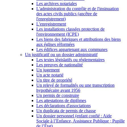
Les archives notariales
L'administration du contrôle et de l'insinuation
des actes civils publics (ancêtre de
l'enregistrement)
L'enregistrement
Les installations classées protection de
l'environnement (ICPE)
Les biens des fabriques et attributions des biens
aux églises réformées
Les édifices appartenant aux communes
Un justificatif ou un dossier administratif
Les textes législatifs ou réglementaires
Les preuves de nationalité
Un jugement
Un acte notarié
Un titre de propriété
Un relevé de formalités ou une transcription
hypothécaire avant 1956
Un permis de construire
Les attestations de diplômes
Les déclarations d'associations
Un duplicata de permis de chasse
Un dossier personnel (enfant confié : Aide
Sociale à l’Enfance, Assistance Publique ; Pupille
de l’État)