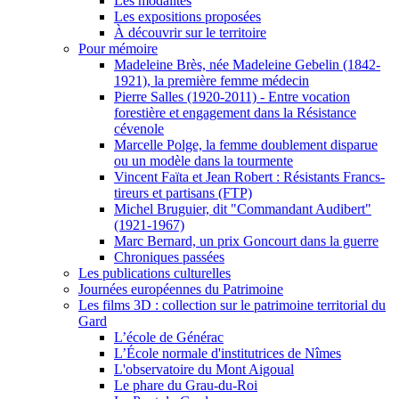
Les modalités
Les expositions proposées
À découvrir sur le territoire
Pour mémoire
Madeleine Brès, née Madeleine Gebelin (1842-
1921), la première femme médecin
Pierre Salles (1920-2011) - Entre vocation
forestière et engagement dans la Résistance
cévenole
Marcelle Polge, la femme doublement disparue
ou un modèle dans la tourmente
Vincent Faïta et Jean Robert : Résistants Francs-
tireurs et partisans (FTP)
Michel Bruguier, dit "Commandant Audibert"
(1921-1967)
Marc Bernard, un prix Goncourt dans la guerre
Chroniques passées
Les publications culturelles
Journées européennes du Patrimoine
Les films 3D : collection sur le patrimoine territorial du
Gard
L’école de Générac
L’École normale d'institutrices de Nîmes
L'observatoire du Mont Aigoual
Le phare du Grau-du-Roi