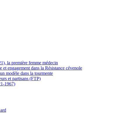
21), la première femme médecin
ère et engagement dans la Résistance cévenole
 un modèle dans la tourmente
eurs et partisans (FTP)
21-1967)
Gard