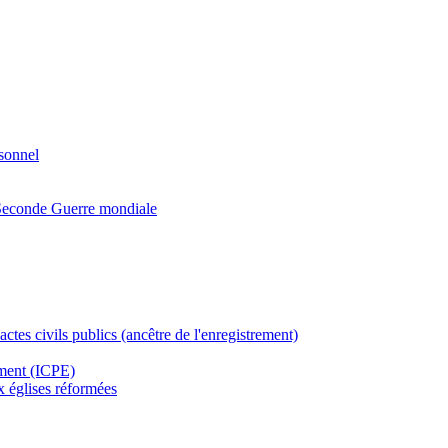
rsonnel
a Seconde Guerre mondiale
actes civils publics (ancêtre de l'enregistrement)
ement (ICPE)
ux églises réformées