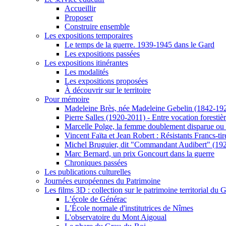
Accueillir
Proposer
Construire ensemble
Les expositions temporaires
Le temps de la guerre. 1939-1945 dans le Gard
Les expositions passées
Les expositions itinérantes
Les modalités
Les expositions proposées
À découvrir sur le territoire
Pour mémoire
Madeleine Brès, née Madeleine Gebelin (1842-19
Pierre Salles (1920-2011) - Entre vocation foresti
Marcelle Polge, la femme doublement disparue ou
Vincent Faïta et Jean Robert : Résistants Francs-tir
Michel Bruguier, dit "Commandant Audibert" (19
Marc Bernard, un prix Goncourt dans la guerre
Chroniques passées
Les publications culturelles
Journées européennes du Patrimoine
Les films 3D : collection sur le patrimoine territorial du 
L’école de Générac
L’École normale d'institutrices de Nîmes
L'observatoire du Mont Aigoual