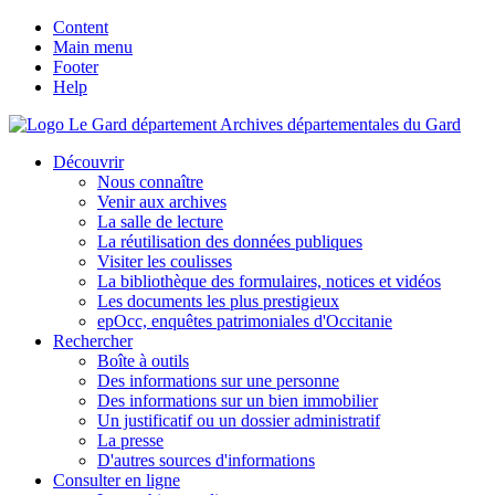
Content
Main menu
Footer
Help
Archives départementales du Gard
Découvrir
Nous connaître
Venir aux archives
La salle de lecture
La réutilisation des données publiques
Visiter les coulisses
La bibliothèque des formulaires, notices et vidéos
Les documents les plus prestigieux
epOcc, enquêtes patrimoniales d'Occitanie
Rechercher
Boîte à outils
Des informations sur une personne
Des informations sur un bien immobilier
Un justificatif ou un dossier administratif
La presse
D'autres sources d'informations
Consulter en ligne