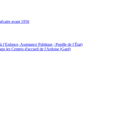
hécaire avant 1956
à l’Enfance, Assistance Publique ; Pupille de l’État)
ans les Centres d'accueil de l'Ardoise (Gard)