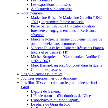
Les modalités
Les expositions proposées
À découvrir sur le territoire
Pour mémoire
Madeleine Brès, née Madeleine Gebelin (1842-
1921), la première femme médecin
Pierre Salles (1920-2011) - Entre vocation
forestière et engagement dans la Résistance
cévenole
Marcelle Polge, la femme doublement disparue
ou un modèle dans la tourmente
Vincent Faïta et Jean Robert : Résistants Francs-
tireurs et partisans (FTP)
Michel Bruguier, dit "Commandant Audibert"
(1921-1967)
Marc Bernard, un prix Goncourt dans la guerre
Chroniques passées
Les publications culturelles
Journées européennes du Patrimoine
Les films 3D : collection sur le patrimoine territorial du
Gard
L’école de Générac
L’École normale d'institutrices de Nîmes
L'observatoire du Mont Aigoual
Le phare du Grau-du-Roi