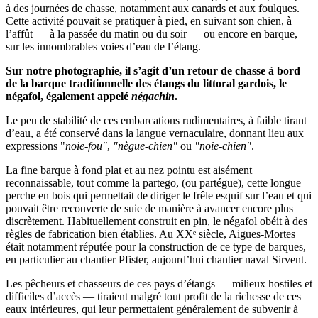
à des journées de chasse, notamment aux canards et aux foulques.
Cette activité pouvait se pratiquer à pied, en suivant son chien, à
l’affût — à la passée du matin ou du soir — ou encore en barque,
sur les innombrables voies d’eau de l’étang.
Sur notre photographie, il s’agit d’un retour de chasse à bord
de la barque traditionnelle des étangs du littoral gardois, le
négafol, également appelé
négachin
.
Le peu de stabilité de ces embarcations rudimentaires, à faible tirant
d’eau, a été conservé dans la langue vernaculaire, donnant lieu aux
expressions "
noie-fou"
,
"nègue-chien"
ou
"noie-chien"
.
La fine barque à fond plat et au nez pointu est aisément
reconnaissable, tout comme la partego, (ou partégue), cette longue
perche en bois qui permettait de diriger le frêle esquif sur l’eau et qui
pouvait être recouverte de suie de manière à avancer encore plus
discrètement. Habituellement construit en pin, le négafol obéit à des
règles de fabrication bien établies. Au XXᵉ siècle, Aigues-Mortes
était notamment réputée pour la construction de ce type de barques,
en particulier au chantier Pfister, aujourd’hui chantier naval Sirvent.
Les pêcheurs et chasseurs de ces pays d’étangs — milieux hostiles et
difficiles d’accès — tiraient malgré tout profit de la richesse de ces
eaux intérieures, qui leur permettaient généralement de subvenir à