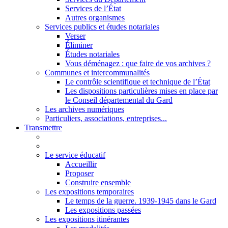
Services de l’État
Autres organismes
Services publics et études notariales
Verser
Éliminer
Études notariales
Vous déménagez : que faire de vos archives ?
Communes et intercommunalités
Le contrôle scientifique et technique de l’État
Les dispositions particulières mises en place par
le Conseil départemental du Gard
Les archives numériques
Particuliers, associations, entreprises...
Transmettre
Le service éducatif
Accueillir
Proposer
Construire ensemble
Les expositions temporaires
Le temps de la guerre. 1939-1945 dans le Gard
Les expositions passées
Les expositions itinérantes