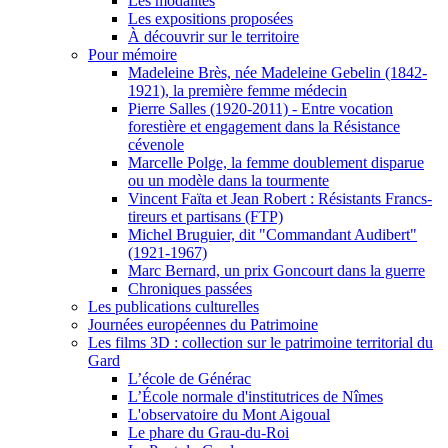
Les modalités
Les expositions proposées
À découvrir sur le territoire
Pour mémoire
Madeleine Brès, née Madeleine Gebelin (1842-
1921), la première femme médecin
Pierre Salles (1920-2011) - Entre vocation
forestière et engagement dans la Résistance
cévenole
Marcelle Polge, la femme doublement disparue
ou un modèle dans la tourmente
Vincent Faïta et Jean Robert : Résistants Francs-
tireurs et partisans (FTP)
Michel Bruguier, dit "Commandant Audibert"
(1921-1967)
Marc Bernard, un prix Goncourt dans la guerre
Chroniques passées
Les publications culturelles
Journées européennes du Patrimoine
Les films 3D : collection sur le patrimoine territorial du
Gard
L’école de Générac
L’École normale d'institutrices de Nîmes
L'observatoire du Mont Aigoual
Le phare du Grau-du-Roi