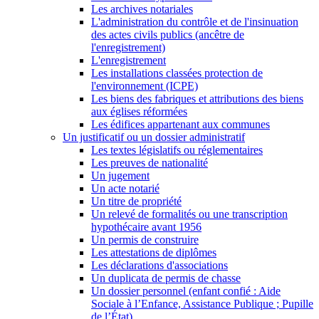
Les archives notariales
L'administration du contrôle et de l'insinuation
des actes civils publics (ancêtre de
l'enregistrement)
L'enregistrement
Les installations classées protection de
l'environnement (ICPE)
Les biens des fabriques et attributions des biens
aux églises réformées
Les édifices appartenant aux communes
Un justificatif ou un dossier administratif
Les textes législatifs ou réglementaires
Les preuves de nationalité
Un jugement
Un acte notarié
Un titre de propriété
Un relevé de formalités ou une transcription
hypothécaire avant 1956
Un permis de construire
Les attestations de diplômes
Les déclarations d'associations
Un duplicata de permis de chasse
Un dossier personnel (enfant confié : Aide
Sociale à l’Enfance, Assistance Publique ; Pupille
de l’État)