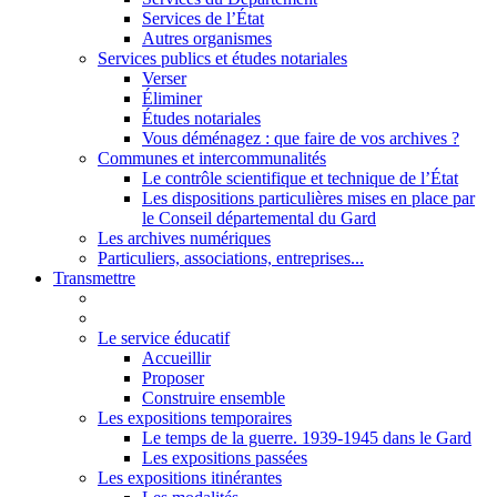
Services de l’État
Autres organismes
Services publics et études notariales
Verser
Éliminer
Études notariales
Vous déménagez : que faire de vos archives ?
Communes et intercommunalités
Le contrôle scientifique et technique de l’État
Les dispositions particulières mises en place par
le Conseil départemental du Gard
Les archives numériques
Particuliers, associations, entreprises...
Transmettre
Le service éducatif
Accueillir
Proposer
Construire ensemble
Les expositions temporaires
Le temps de la guerre. 1939-1945 dans le Gard
Les expositions passées
Les expositions itinérantes