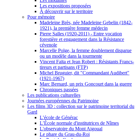
Les modalités
Les expositions proposées
À découvrir sur le territoire
Pour mémoire
Madeleine Brès, née Madeleine Gebelin (1842-
1921), la première femme médecin
Pierre Salles (1920-2011) - Entre vocation
forestière et engagement dans la Résistance
cévenole
Marcelle Polge, la femme doublement disparue
ou un modèle dans la tourmente
Vincent Faïta et Jean Robert : Résistants Francs-
tireurs et partisans (FTP)
Michel Bruguier, dit "Commandant Audibert"
(1921-1967)
Marc Bernard, un prix Goncourt dans la guerre
Chroniques passées
Les publications culturelles
Journées européennes du Patrimoine
Les films 3D : collection sur le patrimoine territorial du
Gard
L’école de Générac
L’École normale d'institutrices de Nîmes
L'observatoire du Mont Aigoual
Le phare du Grau-du-Roi