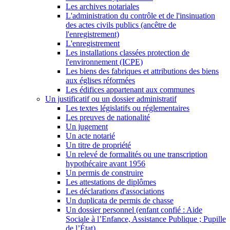
Les archives notariales
L'administration du contrôle et de l'insinuation
des actes civils publics (ancêtre de
l'enregistrement)
L'enregistrement
Les installations classées protection de
l'environnement (ICPE)
Les biens des fabriques et attributions des biens
aux églises réformées
Les édifices appartenant aux communes
Un justificatif ou un dossier administratif
Les textes législatifs ou réglementaires
Les preuves de nationalité
Un jugement
Un acte notarié
Un titre de propriété
Un relevé de formalités ou une transcription
hypothécaire avant 1956
Un permis de construire
Les attestations de diplômes
Les déclarations d'associations
Un duplicata de permis de chasse
Un dossier personnel (enfant confié : Aide
Sociale à l’Enfance, Assistance Publique ; Pupille
de l’État)