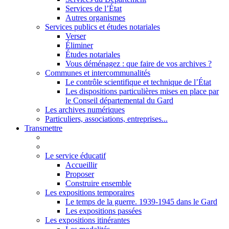
Services de l’État
Autres organismes
Services publics et études notariales
Verser
Éliminer
Études notariales
Vous déménagez : que faire de vos archives ?
Communes et intercommunalités
Le contrôle scientifique et technique de l’État
Les dispositions particulières mises en place par
le Conseil départemental du Gard
Les archives numériques
Particuliers, associations, entreprises...
Transmettre
Le service éducatif
Accueillir
Proposer
Construire ensemble
Les expositions temporaires
Le temps de la guerre. 1939-1945 dans le Gard
Les expositions passées
Les expositions itinérantes