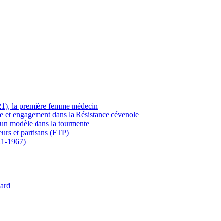
21), la première femme médecin
ère et engagement dans la Résistance cévenole
 un modèle dans la tourmente
eurs et partisans (FTP)
21-1967)
Gard