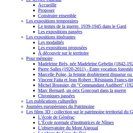
Accueillir
Proposer
Construire ensemble
Les expositions temporaires
Le temps de la guerre. 1939-1945 dans le Gard
Les expositions passées
Les expositions itinérantes
Les modalités
Les expositions proposées
À découvrir sur le territoire
Pour mémoire
Madeleine Brès, née Madeleine Gebelin (1842-19
Pierre Salles (1920-2011) - Entre vocation foresti
Marcelle Polge, la femme doublement disparue ou
Vincent Faïta et Jean Robert : Résistants Francs-tir
Michel Bruguier, dit "Commandant Audibert" (19
Marc Bernard, un prix Goncourt dans la guerre
Chroniques passées
Les publications culturelles
Journées européennes du Patrimoine
Les films 3D : collection sur le patrimoine territorial du 
L’école de Générac
L’École normale d'institutrices de Nîmes
L'observatoire du Mont Aigoual