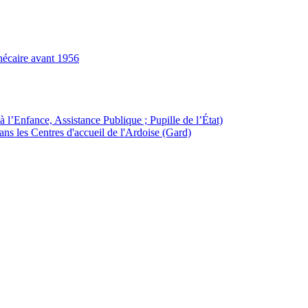
hécaire avant 1956
à l’Enfance, Assistance Publique ; Pupille de l’État)
ans les Centres d'accueil de l'Ardoise (Gard)