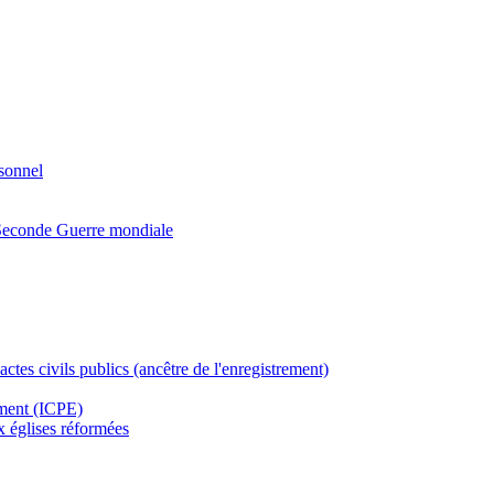
rsonnel
a Seconde Guerre mondiale
actes civils publics (ancêtre de l'enregistrement)
ement (ICPE)
ux églises réformées