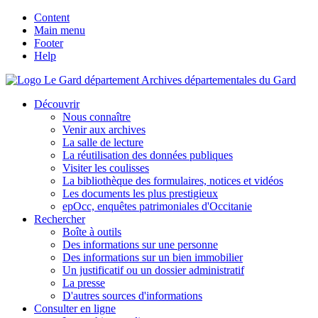
Content
Main menu
Footer
Help
Archives départementales du Gard
Découvrir
Nous connaître
Venir aux archives
La salle de lecture
La réutilisation des données publiques
Visiter les coulisses
La bibliothèque des formulaires, notices et vidéos
Les documents les plus prestigieux
epOcc, enquêtes patrimoniales d'Occitanie
Rechercher
Boîte à outils
Des informations sur une personne
Des informations sur un bien immobilier
Un justificatif ou un dossier administratif
La presse
D'autres sources d'informations
Consulter en ligne