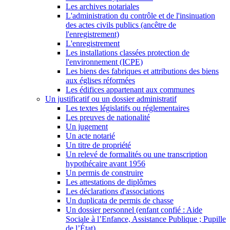
Les archives notariales
L'administration du contrôle et de l'insinuation
des actes civils publics (ancêtre de
l'enregistrement)
L'enregistrement
Les installations classées protection de
l'environnement (ICPE)
Les biens des fabriques et attributions des biens
aux églises réformées
Les édifices appartenant aux communes
Un justificatif ou un dossier administratif
Les textes législatifs ou réglementaires
Les preuves de nationalité
Un jugement
Un acte notarié
Un titre de propriété
Un relevé de formalités ou une transcription
hypothécaire avant 1956
Un permis de construire
Les attestations de diplômes
Les déclarations d'associations
Un duplicata de permis de chasse
Un dossier personnel (enfant confié : Aide
Sociale à l’Enfance, Assistance Publique ; Pupille
de l’État)