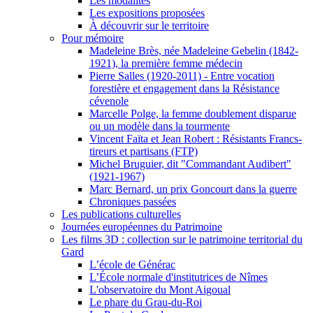
Les modalités
Les expositions proposées
À découvrir sur le territoire
Pour mémoire
Madeleine Brès, née Madeleine Gebelin (1842-
1921), la première femme médecin
Pierre Salles (1920-2011) - Entre vocation
forestière et engagement dans la Résistance
cévenole
Marcelle Polge, la femme doublement disparue
ou un modèle dans la tourmente
Vincent Faïta et Jean Robert : Résistants Francs-
tireurs et partisans (FTP)
Michel Bruguier, dit "Commandant Audibert"
(1921-1967)
Marc Bernard, un prix Goncourt dans la guerre
Chroniques passées
Les publications culturelles
Journées européennes du Patrimoine
Les films 3D : collection sur le patrimoine territorial du
Gard
L’école de Générac
L’École normale d'institutrices de Nîmes
L'observatoire du Mont Aigoual
Le phare du Grau-du-Roi