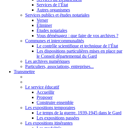
Services de l’État
Autres organismes
Services publics et études notariales
Verser
Éliminer
Études notariales
Vous déménagez : que faire de vos archives ?
Communes et intercommunalités
Le contrôle scientifique et technique de l’État
Les dispositions particulières mises en place par
le Conseil départemental du Gard
Les archives numériques
Particuliers, associations, entreprises...
Transmettre
Le service éducatif
Accueillir
Proposer
Construire ensemble
Les expositions temporaires
Le temps de la guerre. 1939-1945 dans le Gard
Les expositions passées
Les expositions itinérantes