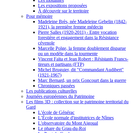
Les modalités
Les expositions proposées
À découvrir sur le territoire
Pour mémoire
Madeleine Brès, née Madeleine Gebelin (1842-
1921), la première femme médecin
Pierre Salles (1920-2011) - Entre vocation
forestière et engagement dans la Résistance
cévenole
Marcelle Polge, la femme doublement disparue
ou un modèle dans la tourmente
Vincent Faïta et Jean Robert : Résistants Francs-
tireurs et partisans (FTP)
Michel Bruguier, dit "Commandant Audibert"
(1921-1967)
Marc Bernard, un prix Goncourt dans la guerre
Chroniques passées
Les publications culturelles
Journées européennes du Patrimoine
Les films 3D : collection sur le patrimoine territorial du
Gard
L’école de Générac
L’École normale d'institutrices de Nîmes
L'observatoire du Mont Aigoual
Le phare du Grau-du-Roi