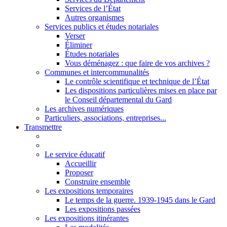
Services de l’État
Autres organismes
Services publics et études notariales
Verser
Éliminer
Études notariales
Vous déménagez : que faire de vos archives ?
Communes et intercommunalités
Le contrôle scientifique et technique de l’État
Les dispositions particulières mises en place par
le Conseil départemental du Gard
Les archives numériques
Particuliers, associations, entreprises...
Transmettre
Le service éducatif
Accueillir
Proposer
Construire ensemble
Les expositions temporaires
Le temps de la guerre. 1939-1945 dans le Gard
Les expositions passées
Les expositions itinérantes