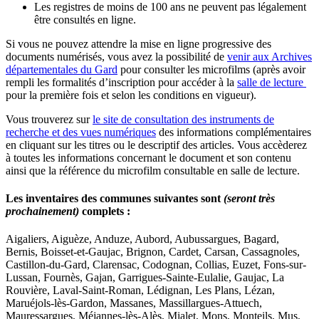
Les registres de moins de 100 ans ne peuvent pas légalement
être consultés en ligne.
Si vous ne pouvez attendre la mise en ligne progressive des
documents numérisés, vous avez la possibilité de
venir aux Archives
départementales du Gard
pour consulter les microfilms (après avoir
rempli les formalités d’inscription pour accéder à la
salle de lecture
pour la première fois et selon les conditions en vigueur).
Vous trouverez sur
le site de consultation des instruments de
recherche et des vues numériques
des informations complémentaires
en cliquant sur les titres ou le descriptif des articles. Vous accèderez
à toutes les informations concernant le document et son contenu
ainsi que la référence du microfilm consultable en salle de lecture.
Les inventaires des communes suivantes sont
(seront très
prochainement)
complets :
Aigaliers, Aiguèze, Anduze, Aubord, Aubussargues, Bagard,
Bernis, Boisset-et-Gaujac, Brignon, Cardet, Carsan, Cassagnoles,
Castillon-du-Gard, Clarensac, Codognan, Collias, Euzet, Fons-sur-
Lussan, Fournès, Gajan, Garrigues-Sainte-Eulalie, Gaujac, La
Rouvière, Laval-Saint-Roman, Lédignan, Les Plans, Lézan,
Maruéjols-lès-Gardon, Massanes, Massillargues-Attuech,
Mauressargues, Méjannes-lès-Alès, Mialet, Mons, Monteils, Mus,