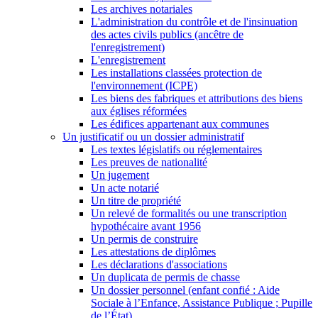
Les archives notariales
L'administration du contrôle et de l'insinuation
des actes civils publics (ancêtre de
l'enregistrement)
L'enregistrement
Les installations classées protection de
l'environnement (ICPE)
Les biens des fabriques et attributions des biens
aux églises réformées
Les édifices appartenant aux communes
Un justificatif ou un dossier administratif
Les textes législatifs ou réglementaires
Les preuves de nationalité
Un jugement
Un acte notarié
Un titre de propriété
Un relevé de formalités ou une transcription
hypothécaire avant 1956
Un permis de construire
Les attestations de diplômes
Les déclarations d'associations
Un duplicata de permis de chasse
Un dossier personnel (enfant confié : Aide
Sociale à l’Enfance, Assistance Publique ; Pupille
de l’État)