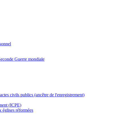
rsonnel
a Seconde Guerre mondiale
actes civils publics (ancêtre de l'enregistrement)
ement (ICPE)
ux églises réformées