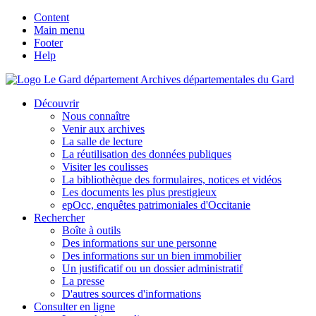
Content
Main menu
Footer
Help
Archives départementales du Gard
Découvrir
Nous connaître
Venir aux archives
La salle de lecture
La réutilisation des données publiques
Visiter les coulisses
La bibliothèque des formulaires, notices et vidéos
Les documents les plus prestigieux
epOcc, enquêtes patrimoniales d'Occitanie
Rechercher
Boîte à outils
Des informations sur une personne
Des informations sur un bien immobilier
Un justificatif ou un dossier administratif
La presse
D'autres sources d'informations
Consulter en ligne