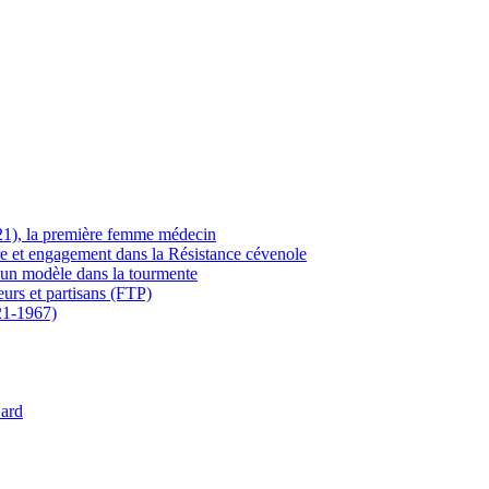
21), la première femme médecin
ère et engagement dans la Résistance cévenole
 un modèle dans la tourmente
eurs et partisans (FTP)
21-1967)
Gard