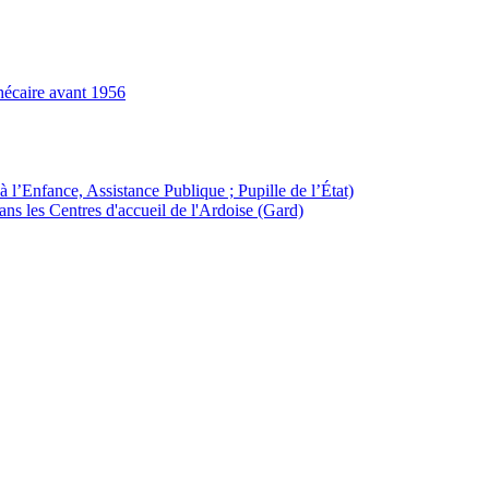
hécaire avant 1956
à l’Enfance, Assistance Publique ; Pupille de l’État)
ans les Centres d'accueil de l'Ardoise (Gard)