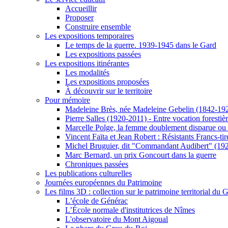
Accueillir
Proposer
Construire ensemble
Les expositions temporaires
Le temps de la guerre. 1939-1945 dans le Gard
Les expositions passées
Les expositions itinérantes
Les modalités
Les expositions proposées
À découvrir sur le territoire
Pour mémoire
Madeleine Brès, née Madeleine Gebelin (1842-19
Pierre Salles (1920-2011) - Entre vocation foresti
Marcelle Polge, la femme doublement disparue ou
Vincent Faïta et Jean Robert : Résistants Francs-tir
Michel Bruguier, dit "Commandant Audibert" (19
Marc Bernard, un prix Goncourt dans la guerre
Chroniques passées
Les publications culturelles
Journées européennes du Patrimoine
Les films 3D : collection sur le patrimoine territorial du 
L’école de Générac
L’École normale d'institutrices de Nîmes
L'observatoire du Mont Aigoual