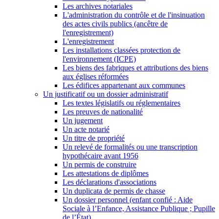
Les archives notariales
L'administration du contrôle et de l'insinuation
des actes civils publics (ancêtre de
l'enregistrement)
L'enregistrement
Les installations classées protection de
l'environnement (ICPE)
Les biens des fabriques et attributions des biens
aux églises réformées
Les édifices appartenant aux communes
Un justificatif ou un dossier administratif
Les textes législatifs ou réglementaires
Les preuves de nationalité
Un jugement
Un acte notarié
Un titre de propriété
Un relevé de formalités ou une transcription
hypothécaire avant 1956
Un permis de construire
Les attestations de diplômes
Les déclarations d'associations
Un duplicata de permis de chasse
Un dossier personnel (enfant confié : Aide
Sociale à l’Enfance, Assistance Publique ; Pupille
de l’État)