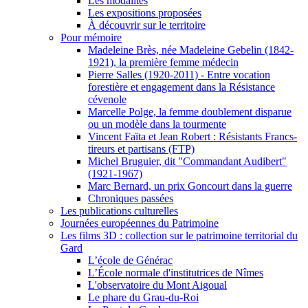
Les modalités
Les expositions proposées
À découvrir sur le territoire
Pour mémoire
Madeleine Brès, née Madeleine Gebelin (1842-
1921), la première femme médecin
Pierre Salles (1920-2011) - Entre vocation
forestière et engagement dans la Résistance
cévenole
Marcelle Polge, la femme doublement disparue
ou un modèle dans la tourmente
Vincent Faïta et Jean Robert : Résistants Francs-
tireurs et partisans (FTP)
Michel Bruguier, dit "Commandant Audibert"
(1921-1967)
Marc Bernard, un prix Goncourt dans la guerre
Chroniques passées
Les publications culturelles
Journées européennes du Patrimoine
Les films 3D : collection sur le patrimoine territorial du
Gard
L’école de Générac
L’École normale d'institutrices de Nîmes
L'observatoire du Mont Aigoual
Le phare du Grau-du-Roi