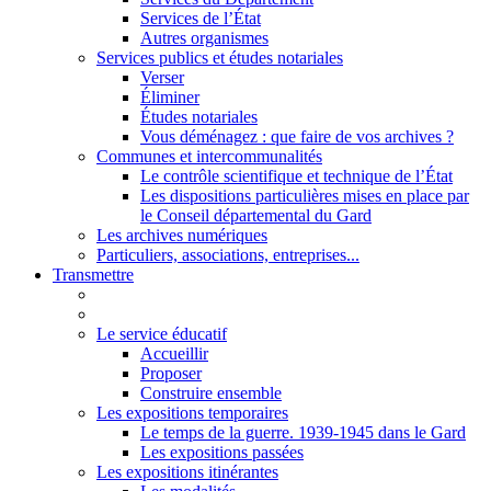
Services de l’État
Autres organismes
Services publics et études notariales
Verser
Éliminer
Études notariales
Vous déménagez : que faire de vos archives ?
Communes et intercommunalités
Le contrôle scientifique et technique de l’État
Les dispositions particulières mises en place par
le Conseil départemental du Gard
Les archives numériques
Particuliers, associations, entreprises...
Transmettre
Le service éducatif
Accueillir
Proposer
Construire ensemble
Les expositions temporaires
Le temps de la guerre. 1939-1945 dans le Gard
Les expositions passées
Les expositions itinérantes