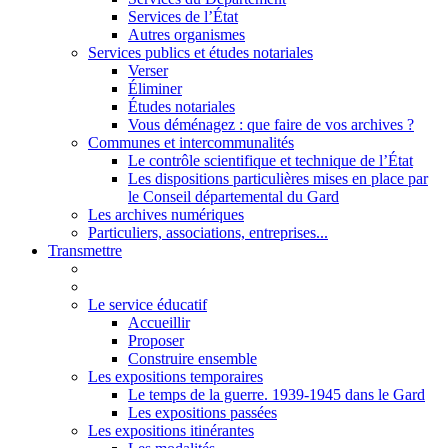
Services de l’État
Autres organismes
Services publics et études notariales
Verser
Éliminer
Études notariales
Vous déménagez : que faire de vos archives ?
Communes et intercommunalités
Le contrôle scientifique et technique de l’État
Les dispositions particulières mises en place par
le Conseil départemental du Gard
Les archives numériques
Particuliers, associations, entreprises...
Transmettre
Le service éducatif
Accueillir
Proposer
Construire ensemble
Les expositions temporaires
Le temps de la guerre. 1939-1945 dans le Gard
Les expositions passées
Les expositions itinérantes