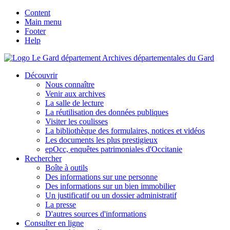
Content
Main menu
Footer
Help
Archives départementales du Gard
Découvrir
Nous connaître
Venir aux archives
La salle de lecture
La réutilisation des données publiques
Visiter les coulisses
La bibliothèque des formulaires, notices et vidéos
Les documents les plus prestigieux
epOcc, enquêtes patrimoniales d'Occitanie
Rechercher
Boîte à outils
Des informations sur une personne
Des informations sur un bien immobilier
Un justificatif ou un dossier administratif
La presse
D'autres sources d'informations
Consulter en ligne