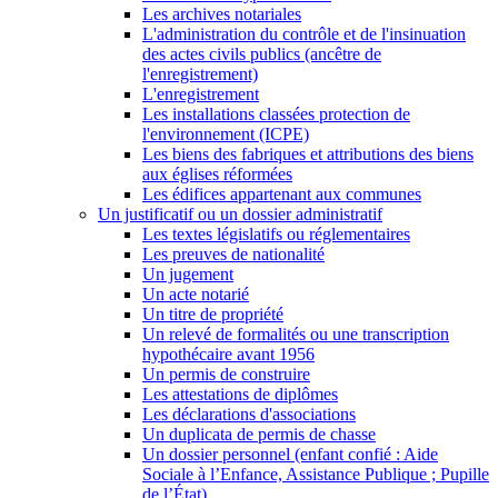
Les archives notariales
L'administration du contrôle et de l'insinuation
des actes civils publics (ancêtre de
l'enregistrement)
L'enregistrement
Les installations classées protection de
l'environnement (ICPE)
Les biens des fabriques et attributions des biens
aux églises réformées
Les édifices appartenant aux communes
Un justificatif ou un dossier administratif
Les textes législatifs ou réglementaires
Les preuves de nationalité
Un jugement
Un acte notarié
Un titre de propriété
Un relevé de formalités ou une transcription
hypothécaire avant 1956
Un permis de construire
Les attestations de diplômes
Les déclarations d'associations
Un duplicata de permis de chasse
Un dossier personnel (enfant confié : Aide
Sociale à l’Enfance, Assistance Publique ; Pupille
de l’État)