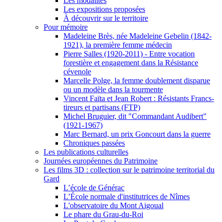
Les modalités
Les expositions proposées
À découvrir sur le territoire
Pour mémoire
Madeleine Brès, née Madeleine Gebelin (1842-
1921), la première femme médecin
Pierre Salles (1920-2011) - Entre vocation
forestière et engagement dans la Résistance
cévenole
Marcelle Polge, la femme doublement disparue
ou un modèle dans la tourmente
Vincent Faïta et Jean Robert : Résistants Francs-
tireurs et partisans (FTP)
Michel Bruguier, dit "Commandant Audibert"
(1921-1967)
Marc Bernard, un prix Goncourt dans la guerre
Chroniques passées
Les publications culturelles
Journées européennes du Patrimoine
Les films 3D : collection sur le patrimoine territorial du
Gard
L’école de Générac
L’École normale d'institutrices de Nîmes
L'observatoire du Mont Aigoual
Le phare du Grau-du-Roi