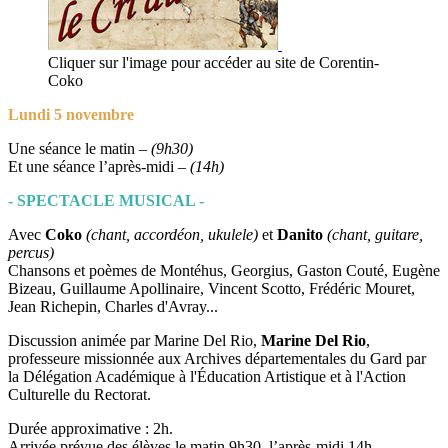
Cliquer sur l'image pour accéder au site de Corentin-
Coko
Lundi 5 novembre
Une séance le matin –
(9h30)
Et une séance l’après-midi –
(14h)
- SPECTACLE MUSICAL -
Avec
Coko
(chant, accordéon, ukulele)
et
Danito
(chant, guitare,
percus)
Chansons et poèmes de Montéhus, Georgius, Gaston Couté, Eugène
Bizeau, Guillaume Apollinaire, Vincent Scotto, Frédéric Mouret,
Jean Richepin, Charles d'Avray...
Discussion animée par Marine Del Rio,
Marine Del Rio
,
professeure missionnée aux Archives départementales du Gard par
la Délégation Académique à l'Éducation Artistique et à l'Action
Culturelle du Rectorat.
Durée approximative : 2h.
Arrivée prévue des élèves le matin 9h30, l’après-midi 14h.