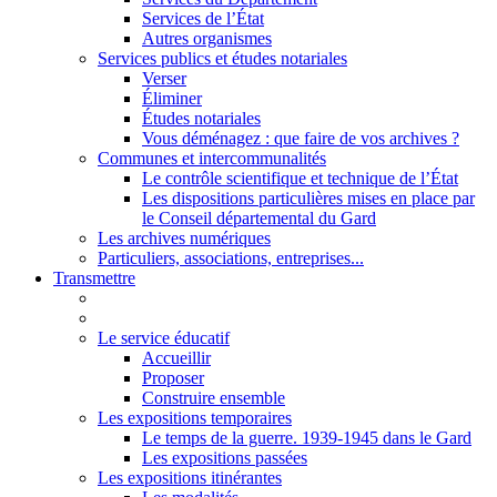
Services de l’État
Autres organismes
Services publics et études notariales
Verser
Éliminer
Études notariales
Vous déménagez : que faire de vos archives ?
Communes et intercommunalités
Le contrôle scientifique et technique de l’État
Les dispositions particulières mises en place par
le Conseil départemental du Gard
Les archives numériques
Particuliers, associations, entreprises...
Transmettre
Le service éducatif
Accueillir
Proposer
Construire ensemble
Les expositions temporaires
Le temps de la guerre. 1939-1945 dans le Gard
Les expositions passées
Les expositions itinérantes