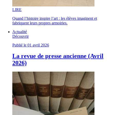
LI
RE
Quand l’histoire inspire l’art : les élèves imaginent et
fabriquent leurs propres armoiries.
Actualité
Découvrir
Publié le 01 avril 2026
La revue de presse ancienne (Avril
2026)