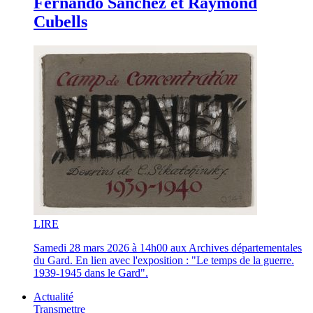
Fernando Sanchez et Raymond
Cubells
LI
RE
Samedi 28 mars 2026 à 14h00 aux Archives départementales
du Gard. En lien avec l'exposition : "Le temps de la guerre.
1939-1945 dans le Gard".
Actualité
Transmettre