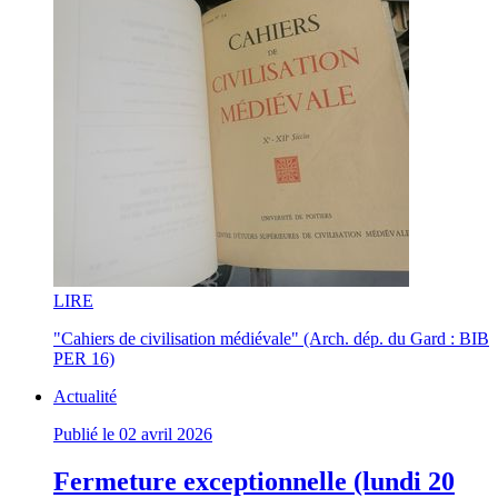
LI
RE
"Cahiers de civilisation médiévale" (Arch. dép. du Gard : BIB
PER 16)
Actualité
Publié le 02 avril 2026
Fermeture exceptionnelle (lundi 20