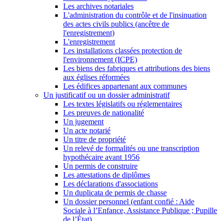
Les archives notariales
L'administration du contrôle et de l'insinuation
des actes civils publics (ancêtre de
l'enregistrement)
L'enregistrement
Les installations classées protection de
l'environnement (ICPE)
Les biens des fabriques et attributions des biens
aux églises réformées
Les édifices appartenant aux communes
Un justificatif ou un dossier administratif
Les textes législatifs ou réglementaires
Les preuves de nationalité
Un jugement
Un acte notarié
Un titre de propriété
Un relevé de formalités ou une transcription
hypothécaire avant 1956
Un permis de construire
Les attestations de diplômes
Les déclarations d'associations
Un duplicata de permis de chasse
Un dossier personnel (enfant confié : Aide
Sociale à l’Enfance, Assistance Publique ; Pupille
de l’État)