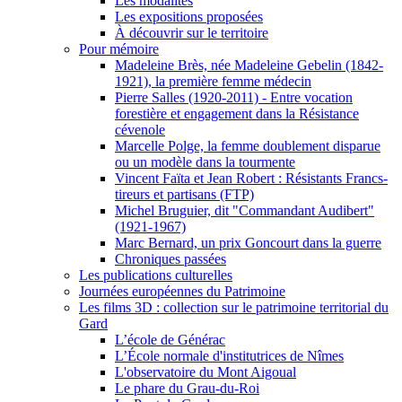
Les modalités
Les expositions proposées
À découvrir sur le territoire
Pour mémoire
Madeleine Brès, née Madeleine Gebelin (1842-
1921), la première femme médecin
Pierre Salles (1920-2011) - Entre vocation
forestière et engagement dans la Résistance
cévenole
Marcelle Polge, la femme doublement disparue
ou un modèle dans la tourmente
Vincent Faïta et Jean Robert : Résistants Francs-
tireurs et partisans (FTP)
Michel Bruguier, dit "Commandant Audibert"
(1921-1967)
Marc Bernard, un prix Goncourt dans la guerre
Chroniques passées
Les publications culturelles
Journées européennes du Patrimoine
Les films 3D : collection sur le patrimoine territorial du
Gard
L’école de Générac
L’École normale d'institutrices de Nîmes
L'observatoire du Mont Aigoual
Le phare du Grau-du-Roi