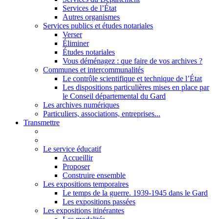
Services de l’État
Autres organismes
Services publics et études notariales
Verser
Éliminer
Études notariales
Vous déménagez : que faire de vos archives ?
Communes et intercommunalités
Le contrôle scientifique et technique de l’État
Les dispositions particulières mises en place par
le Conseil départemental du Gard
Les archives numériques
Particuliers, associations, entreprises...
Transmettre
Le service éducatif
Accueillir
Proposer
Construire ensemble
Les expositions temporaires
Le temps de la guerre. 1939-1945 dans le Gard
Les expositions passées
Les expositions itinérantes