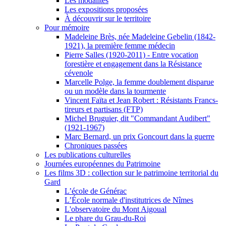
Les modalités
Les expositions proposées
À découvrir sur le territoire
Pour mémoire
Madeleine Brès, née Madeleine Gebelin (1842-
1921), la première femme médecin
Pierre Salles (1920-2011) - Entre vocation
forestière et engagement dans la Résistance
cévenole
Marcelle Polge, la femme doublement disparue
ou un modèle dans la tourmente
Vincent Faïta et Jean Robert : Résistants Francs-
tireurs et partisans (FTP)
Michel Bruguier, dit "Commandant Audibert"
(1921-1967)
Marc Bernard, un prix Goncourt dans la guerre
Chroniques passées
Les publications culturelles
Journées européennes du Patrimoine
Les films 3D : collection sur le patrimoine territorial du
Gard
L’école de Générac
L’École normale d'institutrices de Nîmes
L'observatoire du Mont Aigoual
Le phare du Grau-du-Roi