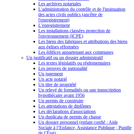
Les archives notariales
L'administration du contrôle et de l'insinuation
des actes civils publics (ancêtre de
l'enregistrement)
L'enregistrement
Les installations classées protection de
l'environnement (ICPE)
Les biens des fabriques et attributions des biens
aux églises réformées
Les édifices appartenant aux communes
Un justificatif ou un dossier administratif
Les textes législatifs ou réglementaires
Les preuves de nationalité
Un jugement
Un acte notarié
Un titre de propriété
Un relevé de formalités ou une transcription
hypothécaire avant 1956
Un permis de construire
Les attestations de diplômes
Les déclarations d'associations
Un duplicata de permis de chasse
Un dossier personnel (enfant confié : Aide
Sociale à l’Enfance, Assistance Publique ; Pupille
de l’État)