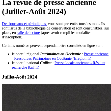
La revue de presse ancienne
(Juillet-Août 2024)
Des journaux et périodiques
vous sont présentés tous les mois. Ils
sont issus de la bibliothèque de conservation et sont consultables, sur
place, en
salle de lecture
(après avoir rempli les modalités
d'inscription).
Certains numéros peuvent cependant être consultés en ligne sur :
le portail régional
Patrimoines en Occitanie
:
Presse ancienne
- Ressources Patrimoines en Occitanie (laregion.fr)
le portail national
Gallica
:
Presse locale ancienne - Résultat
recherche (bnf.fr)
Juillet-Août 2024