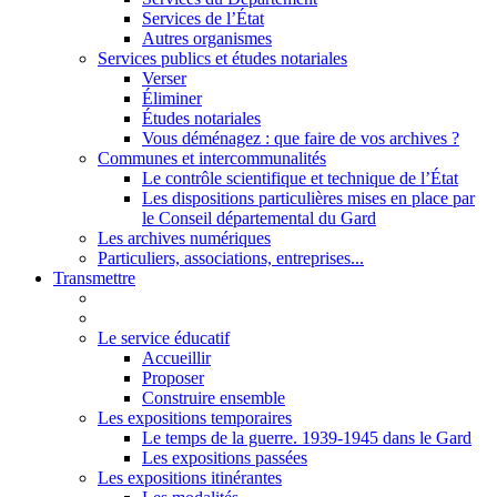
Services de l’État
Autres organismes
Services publics et études notariales
Verser
Éliminer
Études notariales
Vous déménagez : que faire de vos archives ?
Communes et intercommunalités
Le contrôle scientifique et technique de l’État
Les dispositions particulières mises en place par
le Conseil départemental du Gard
Les archives numériques
Particuliers, associations, entreprises...
Transmettre
Le service éducatif
Accueillir
Proposer
Construire ensemble
Les expositions temporaires
Le temps de la guerre. 1939-1945 dans le Gard
Les expositions passées
Les expositions itinérantes