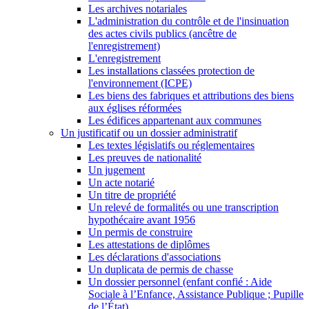
Les archives notariales
L'administration du contrôle et de l'insinuation
des actes civils publics (ancêtre de
l'enregistrement)
L'enregistrement
Les installations classées protection de
l'environnement (ICPE)
Les biens des fabriques et attributions des biens
aux églises réformées
Les édifices appartenant aux communes
Un justificatif ou un dossier administratif
Les textes législatifs ou réglementaires
Les preuves de nationalité
Un jugement
Un acte notarié
Un titre de propriété
Un relevé de formalités ou une transcription
hypothécaire avant 1956
Un permis de construire
Les attestations de diplômes
Les déclarations d'associations
Un duplicata de permis de chasse
Un dossier personnel (enfant confié : Aide
Sociale à l’Enfance, Assistance Publique ; Pupille
de l’État)