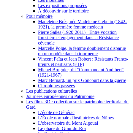
Les modalités
Les expositions proposées
À découvrir sur le territoire
Pour mémoire
Madeleine Brès, née Madeleine Gebelin (1842-
1921), la première femme médecin
Pierre Salles (1920-2011) - Entre vocation
forestière et engagement dans la Résistance
cévenole
Marcelle Polge, la femme doublement disparue
ou un modèle dans la tourmente
Vincent Faïta et Jean Robert : Résistants Francs-
tireurs et partisans (FTP)
Michel Bruguier, dit "Commandant Audibert"
(1921-1967)
Marc Bernard, un prix Goncourt dans la guerre
Chroniques passées
Les publications culturelles
Journées européennes du Patrimoine
Les films 3D : collection sur le patrimoine territorial du
Gard
L’école de Générac
L’École normale d'institutrices de Nîmes
L'observatoire du Mont Aigoual
Le phare du Grau-du-Roi