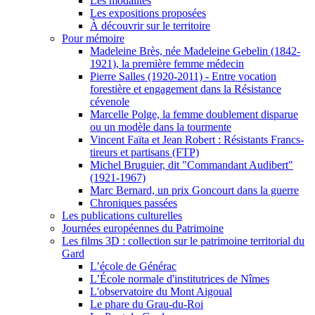
Les modalités
Les expositions proposées
À découvrir sur le territoire
Pour mémoire
Madeleine Brès, née Madeleine Gebelin (1842-
1921), la première femme médecin
Pierre Salles (1920-2011) - Entre vocation
forestière et engagement dans la Résistance
cévenole
Marcelle Polge, la femme doublement disparue
ou un modèle dans la tourmente
Vincent Faïta et Jean Robert : Résistants Francs-
tireurs et partisans (FTP)
Michel Bruguier, dit "Commandant Audibert"
(1921-1967)
Marc Bernard, un prix Goncourt dans la guerre
Chroniques passées
Les publications culturelles
Journées européennes du Patrimoine
Les films 3D : collection sur le patrimoine territorial du
Gard
L’école de Générac
L’École normale d'institutrices de Nîmes
L'observatoire du Mont Aigoual
Le phare du Grau-du-Roi