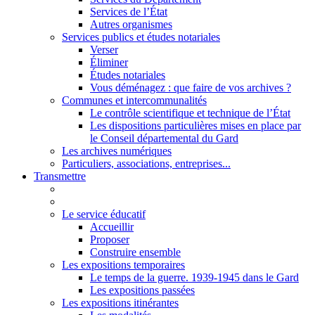
Services de l’État
Autres organismes
Services publics et études notariales
Verser
Éliminer
Études notariales
Vous déménagez : que faire de vos archives ?
Communes et intercommunalités
Le contrôle scientifique et technique de l’État
Les dispositions particulières mises en place par
le Conseil départemental du Gard
Les archives numériques
Particuliers, associations, entreprises...
Transmettre
Le service éducatif
Accueillir
Proposer
Construire ensemble
Les expositions temporaires
Le temps de la guerre. 1939-1945 dans le Gard
Les expositions passées
Les expositions itinérantes