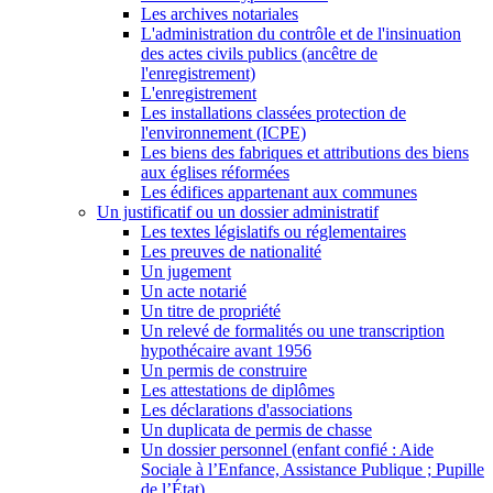
Les archives notariales
L'administration du contrôle et de l'insinuation
des actes civils publics (ancêtre de
l'enregistrement)
L'enregistrement
Les installations classées protection de
l'environnement (ICPE)
Les biens des fabriques et attributions des biens
aux églises réformées
Les édifices appartenant aux communes
Un justificatif ou un dossier administratif
Les textes législatifs ou réglementaires
Les preuves de nationalité
Un jugement
Un acte notarié
Un titre de propriété
Un relevé de formalités ou une transcription
hypothécaire avant 1956
Un permis de construire
Les attestations de diplômes
Les déclarations d'associations
Un duplicata de permis de chasse
Un dossier personnel (enfant confié : Aide
Sociale à l’Enfance, Assistance Publique ; Pupille
de l’État)