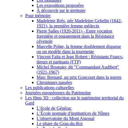
Les modalités
Les expositions proposées
À découvrir sur le territoire
Pour mémoire
Madeleine Brès, née Madeleine Gebelin (1842-
1921), la première femme médecin
Pierre Salles (1920-2011) - Entre vocation
forestière et engagement dans la Résistance
cévenole
Marcelle Polge, la femme doublement disparue
ou un modèle dans la tourmente
Vincent Faïta et Jean Robert : Résistants Francs-
tireurs et partisans (FTP)
Michel Bruguier, dit "Commandant Audibert"
(1921-1967)
Marc Bernard, un prix Goncourt dans la guerre
Chroniques passées
Les publications culturelles
Journées européennes du Patrimoine
Les films 3D : collection sur le patrimoine territorial du
Gard
L’école de Générac
L’École normale d'institutrices de Nîmes
L'observatoire du Mont Aigoual
Le phare du Grau-du-Roi