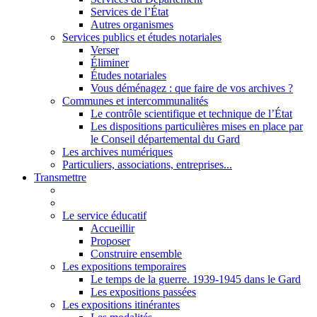
Services de l’État
Autres organismes
Services publics et études notariales
Verser
Éliminer
Études notariales
Vous déménagez : que faire de vos archives ?
Communes et intercommunalités
Le contrôle scientifique et technique de l’État
Les dispositions particulières mises en place par
le Conseil départemental du Gard
Les archives numériques
Particuliers, associations, entreprises...
Transmettre
Le service éducatif
Accueillir
Proposer
Construire ensemble
Les expositions temporaires
Le temps de la guerre. 1939-1945 dans le Gard
Les expositions passées
Les expositions itinérantes