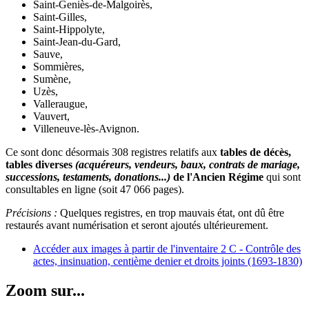
Saint-Geniès-de-Malgoirès,
Saint-Gilles,
Saint-Hippolyte,
Saint-Jean-du-Gard,
Sauve,
Sommières,
Sumène,
Uzès,
Valleraugue,
Vauvert,
Villeneuve-lès-Avignon.
Ce sont donc désormais 308 registres relatifs aux
tables de décès,
tables diverses
(acquéreurs, vendeurs, baux, contrats de mariage,
successions, testaments, donations...)
de l'Ancien Régime
qui sont
consultables en ligne (soit 47 066 pages).
Précisions :
Quelques registres, en trop mauvais état, ont dû être
restaurés avant numérisation et seront ajoutés ultérieurement.
Accéder aux images à partir de l'inventaire 2 C - Contrôle des
actes, insinuation, centième denier et droits joints (1693-1830)
Zoom sur...