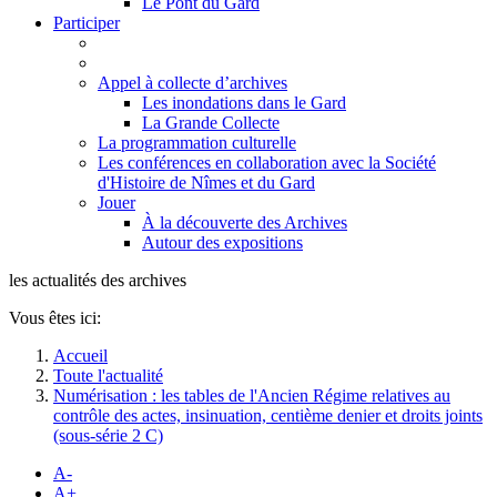
Le Pont du Gard
Participer
Appel à collecte d’archives
Les inondations dans le Gard
La Grande Collecte
La programmation culturelle
Les conférences en collaboration avec la Société
d'Histoire de Nîmes et du Gard
Jouer
À la découverte des Archives
Autour des expositions
les actualités des archives
Vous êtes ici:
Accueil
Toute l'actualité
Numérisation : les tables de l'Ancien Régime relatives au
contrôle des actes, insinuation, centième denier et droits joints
(sous-série 2 C)
A-
A+