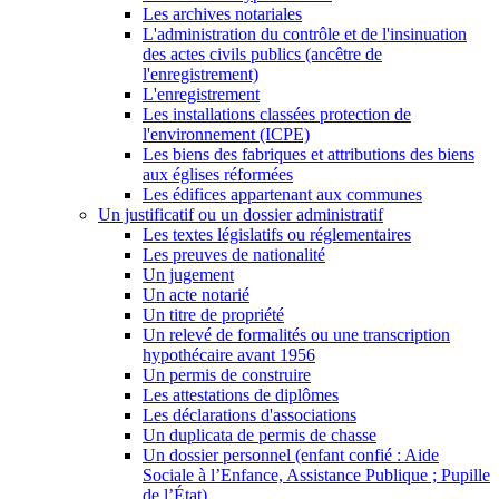
Les archives notariales
L'administration du contrôle et de l'insinuation
des actes civils publics (ancêtre de
l'enregistrement)
L'enregistrement
Les installations classées protection de
l'environnement (ICPE)
Les biens des fabriques et attributions des biens
aux églises réformées
Les édifices appartenant aux communes
Un justificatif ou un dossier administratif
Les textes législatifs ou réglementaires
Les preuves de nationalité
Un jugement
Un acte notarié
Un titre de propriété
Un relevé de formalités ou une transcription
hypothécaire avant 1956
Un permis de construire
Les attestations de diplômes
Les déclarations d'associations
Un duplicata de permis de chasse
Un dossier personnel (enfant confié : Aide
Sociale à l’Enfance, Assistance Publique ; Pupille
de l’État)