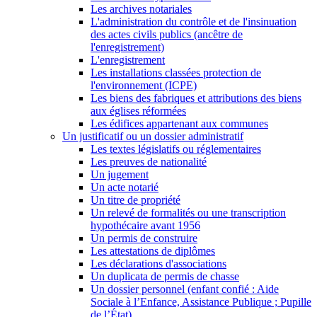
Les archives notariales
L'administration du contrôle et de l'insinuation
des actes civils publics (ancêtre de
l'enregistrement)
L'enregistrement
Les installations classées protection de
l'environnement (ICPE)
Les biens des fabriques et attributions des biens
aux églises réformées
Les édifices appartenant aux communes
Un justificatif ou un dossier administratif
Les textes législatifs ou réglementaires
Les preuves de nationalité
Un jugement
Un acte notarié
Un titre de propriété
Un relevé de formalités ou une transcription
hypothécaire avant 1956
Un permis de construire
Les attestations de diplômes
Les déclarations d'associations
Un duplicata de permis de chasse
Un dossier personnel (enfant confié : Aide
Sociale à l’Enfance, Assistance Publique ; Pupille
de l’État)