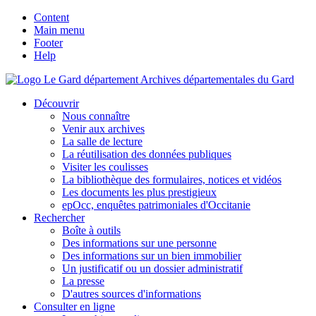
Content
Main menu
Footer
Help
Archives départementales du Gard
Découvrir
Nous connaître
Venir aux archives
La salle de lecture
La réutilisation des données publiques
Visiter les coulisses
La bibliothèque des formulaires, notices et vidéos
Les documents les plus prestigieux
epOcc, enquêtes patrimoniales d'Occitanie
Rechercher
Boîte à outils
Des informations sur une personne
Des informations sur un bien immobilier
Un justificatif ou un dossier administratif
La presse
D'autres sources d'informations
Consulter en ligne