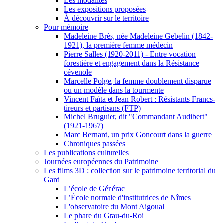
Les modalités
Les expositions proposées
À découvrir sur le territoire
Pour mémoire
Madeleine Brès, née Madeleine Gebelin (1842-
1921), la première femme médecin
Pierre Salles (1920-2011) - Entre vocation
forestière et engagement dans la Résistance
cévenole
Marcelle Polge, la femme doublement disparue
ou un modèle dans la tourmente
Vincent Faïta et Jean Robert : Résistants Francs-
tireurs et partisans (FTP)
Michel Bruguier, dit "Commandant Audibert"
(1921-1967)
Marc Bernard, un prix Goncourt dans la guerre
Chroniques passées
Les publications culturelles
Journées européennes du Patrimoine
Les films 3D : collection sur le patrimoine territorial du
Gard
L’école de Générac
L’École normale d'institutrices de Nîmes
L'observatoire du Mont Aigoual
Le phare du Grau-du-Roi