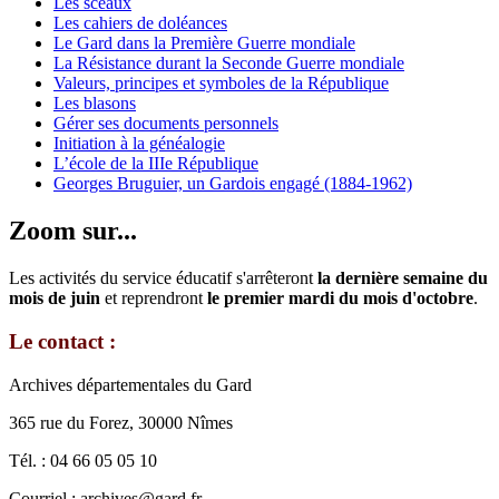
Les sceaux
Les cahiers de doléances
Le Gard dans la Première Guerre mondiale
La Résistance durant la Seconde Guerre mondiale
Valeurs, principes et symboles de la République
Les blasons
Gérer ses documents personnels
Initiation à la généalogie
L’école de la IIIe République
Georges Bruguier, un Gardois engagé (1884-1962)
Zoom sur...
Les activités du service éducatif s'arrêteront
la dernière semaine du
mois de juin
et reprendront
le premier mardi du mois d'octobre
.
Le contact :
Archives départementales du Gard
365 rue du Forez, 30000 Nîmes
Tél. : 04 66 05 05 10
Courriel : archives@gard.fr