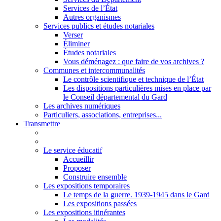
Services de l’État
Autres organismes
Services publics et études notariales
Verser
Éliminer
Études notariales
Vous déménagez : que faire de vos archives ?
Communes et intercommunalités
Le contrôle scientifique et technique de l’État
Les dispositions particulières mises en place par
le Conseil départemental du Gard
Les archives numériques
Particuliers, associations, entreprises...
Transmettre
Le service éducatif
Accueillir
Proposer
Construire ensemble
Les expositions temporaires
Le temps de la guerre. 1939-1945 dans le Gard
Les expositions passées
Les expositions itinérantes