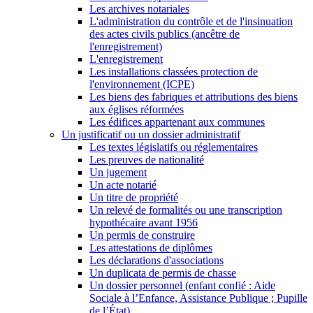
Les archives notariales
L'administration du contrôle et de l'insinuation
des actes civils publics (ancêtre de
l'enregistrement)
L'enregistrement
Les installations classées protection de
l'environnement (ICPE)
Les biens des fabriques et attributions des biens
aux églises réformées
Les édifices appartenant aux communes
Un justificatif ou un dossier administratif
Les textes législatifs ou réglementaires
Les preuves de nationalité
Un jugement
Un acte notarié
Un titre de propriété
Un relevé de formalités ou une transcription
hypothécaire avant 1956
Un permis de construire
Les attestations de diplômes
Les déclarations d'associations
Un duplicata de permis de chasse
Un dossier personnel (enfant confié : Aide
Sociale à l’Enfance, Assistance Publique ; Pupille
de l’État)