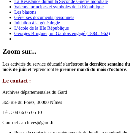
La Résistance durant la Seconde Guerre mondiale
Valeurs, principes et symboles de la République
Les blasons
Gérer ses documents personnels
Initiation à la généalogie
L’école de la IIIe République
Georges Bruguier, un Gardois engagé (1884-1962)
Zoom sur...
Les activités du service éducatif s'arrêteront
la dernière semaine du
mois de juin
et reprendront
le premier mardi du mois d'octobre
.
Le contact :
Archives départementales du Gard
365 rue du Forez, 30000 Nîmes
Tél. : 04 66 05 05 10
Courriel : archives@gard.fr
Prises de contacts et renseignements du lundi au vendredi de