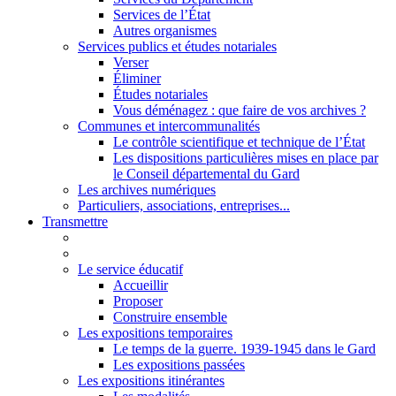
Services de l’État
Autres organismes
Services publics et études notariales
Verser
Éliminer
Études notariales
Vous déménagez : que faire de vos archives ?
Communes et intercommunalités
Le contrôle scientifique et technique de l’État
Les dispositions particulières mises en place par
le Conseil départemental du Gard
Les archives numériques
Particuliers, associations, entreprises...
Transmettre
Le service éducatif
Accueillir
Proposer
Construire ensemble
Les expositions temporaires
Le temps de la guerre. 1939-1945 dans le Gard
Les expositions passées
Les expositions itinérantes