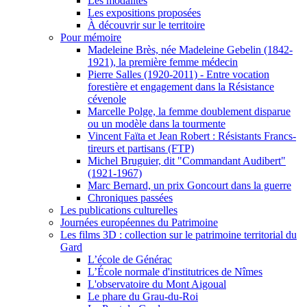
Les modalités
Les expositions proposées
À découvrir sur le territoire
Pour mémoire
Madeleine Brès, née Madeleine Gebelin (1842-
1921), la première femme médecin
Pierre Salles (1920-2011) - Entre vocation
forestière et engagement dans la Résistance
cévenole
Marcelle Polge, la femme doublement disparue
ou un modèle dans la tourmente
Vincent Faïta et Jean Robert : Résistants Francs-
tireurs et partisans (FTP)
Michel Bruguier, dit "Commandant Audibert"
(1921-1967)
Marc Bernard, un prix Goncourt dans la guerre
Chroniques passées
Les publications culturelles
Journées européennes du Patrimoine
Les films 3D : collection sur le patrimoine territorial du
Gard
L’école de Générac
L’École normale d'institutrices de Nîmes
L'observatoire du Mont Aigoual
Le phare du Grau-du-Roi