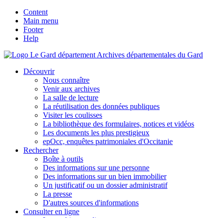
Content
Main menu
Footer
Help
Archives départementales du Gard
Découvrir
Nous connaître
Venir aux archives
La salle de lecture
La réutilisation des données publiques
Visiter les coulisses
La bibliothèque des formulaires, notices et vidéos
Les documents les plus prestigieux
epOcc, enquêtes patrimoniales d'Occitanie
Rechercher
Boîte à outils
Des informations sur une personne
Des informations sur un bien immobilier
Un justificatif ou un dossier administratif
La presse
D'autres sources d'informations
Consulter en ligne