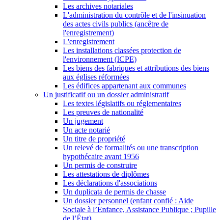
Les archives notariales
L'administration du contrôle et de l'insinuation
des actes civils publics (ancêtre de
l'enregistrement)
L'enregistrement
Les installations classées protection de
l'environnement (ICPE)
Les biens des fabriques et attributions des biens
aux églises réformées
Les édifices appartenant aux communes
Un justificatif ou un dossier administratif
Les textes législatifs ou réglementaires
Les preuves de nationalité
Un jugement
Un acte notarié
Un titre de propriété
Un relevé de formalités ou une transcription
hypothécaire avant 1956
Un permis de construire
Les attestations de diplômes
Les déclarations d'associations
Un duplicata de permis de chasse
Un dossier personnel (enfant confié : Aide
Sociale à l’Enfance, Assistance Publique ; Pupille
de l’État)