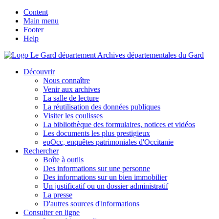
Content
Main menu
Footer
Help
Archives départementales du Gard
Découvrir
Nous connaître
Venir aux archives
La salle de lecture
La réutilisation des données publiques
Visiter les coulisses
La bibliothèque des formulaires, notices et vidéos
Les documents les plus prestigieux
epOcc, enquêtes patrimoniales d'Occitanie
Rechercher
Boîte à outils
Des informations sur une personne
Des informations sur un bien immobilier
Un justificatif ou un dossier administratif
La presse
D'autres sources d'informations
Consulter en ligne