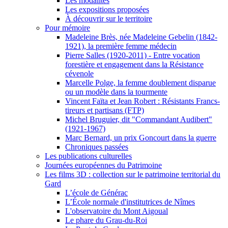
Les modalités
Les expositions proposées
À découvrir sur le territoire
Pour mémoire
Madeleine Brès, née Madeleine Gebelin (1842-
1921), la première femme médecin
Pierre Salles (1920-2011) - Entre vocation
forestière et engagement dans la Résistance
cévenole
Marcelle Polge, la femme doublement disparue
ou un modèle dans la tourmente
Vincent Faïta et Jean Robert : Résistants Francs-
tireurs et partisans (FTP)
Michel Bruguier, dit "Commandant Audibert"
(1921-1967)
Marc Bernard, un prix Goncourt dans la guerre
Chroniques passées
Les publications culturelles
Journées européennes du Patrimoine
Les films 3D : collection sur le patrimoine territorial du
Gard
L’école de Générac
L’École normale d'institutrices de Nîmes
L'observatoire du Mont Aigoual
Le phare du Grau-du-Roi