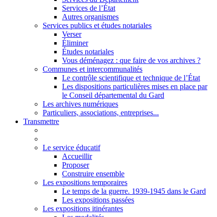
Services de l’État
Autres organismes
Services publics et études notariales
Verser
Éliminer
Études notariales
Vous déménagez : que faire de vos archives ?
Communes et intercommunalités
Le contrôle scientifique et technique de l’État
Les dispositions particulières mises en place par
le Conseil départemental du Gard
Les archives numériques
Particuliers, associations, entreprises...
Transmettre
Le service éducatif
Accueillir
Proposer
Construire ensemble
Les expositions temporaires
Le temps de la guerre. 1939-1945 dans le Gard
Les expositions passées
Les expositions itinérantes