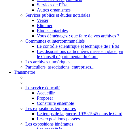
Services de l’État
Autres organismes
Services publics et études notariales
Verser
Éliminer
Études notariales
Vous déménagez : que faire de vos archives ?
Communes et intercommunalités
Le contrôle scientifique et technique de l’État
Les dispositions particulières mises en place par
le Conseil départemental du Gard
Les archives numériques
Particuliers, associations, entreprises...
Transmettre
Le service éducatif
Accueillir
Proposer
Construire ensemble
Les expositions temporaires
Le temps de la guerre. 1939-1945 dans le Gard
Les expositions passées
Les expositions itinérantes