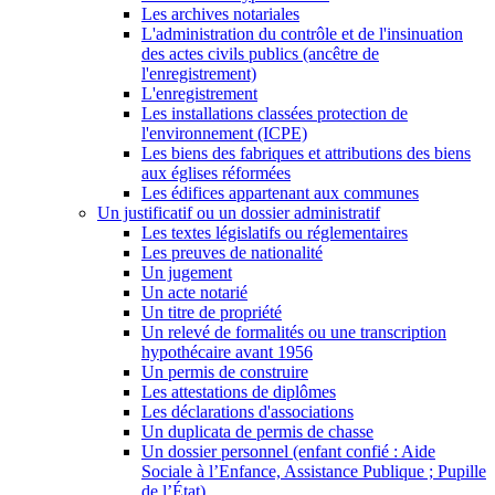
Les archives notariales
L'administration du contrôle et de l'insinuation
des actes civils publics (ancêtre de
l'enregistrement)
L'enregistrement
Les installations classées protection de
l'environnement (ICPE)
Les biens des fabriques et attributions des biens
aux églises réformées
Les édifices appartenant aux communes
Un justificatif ou un dossier administratif
Les textes législatifs ou réglementaires
Les preuves de nationalité
Un jugement
Un acte notarié
Un titre de propriété
Un relevé de formalités ou une transcription
hypothécaire avant 1956
Un permis de construire
Les attestations de diplômes
Les déclarations d'associations
Un duplicata de permis de chasse
Un dossier personnel (enfant confié : Aide
Sociale à l’Enfance, Assistance Publique ; Pupille
de l’État)