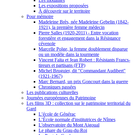
Les modalités
Les expositions proposées
À découvrir sur le territoire
Pour mémoire
Madeleine Brès, née Madeleine Gebelin (1842-
1921), la première femme médecin
Pierre Salles (1920-2011) - Entre vocation
forestière et engagement dans la Résistance
cévenole
Marcelle Polge, la femme doublement disparue
ou un modèle dans la tourmente
Vincent Faïta et Jean Robert : Résistants Francs-
tireurs et partisans (FTP)
Michel Bruguier, dit "Commandant Audibert"
(1921-1967)
Marc Bernard, un prix Goncourt dans la guerre
Chroniques passées
Les publications culturelles
Journées européennes du Patrimoine
Les films 3D : collection sur le patrimoine territorial du
Gard
L’école de Générac
L’École normale d'institutrices de Nîmes
L'observatoire du Mont Aigoual
Le phare du Grau-du-Roi