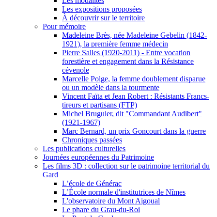
Les modalités
Les expositions proposées
À découvrir sur le territoire
Pour mémoire
Madeleine Brès, née Madeleine Gebelin (1842-
1921), la première femme médecin
Pierre Salles (1920-2011) - Entre vocation
forestière et engagement dans la Résistance
cévenole
Marcelle Polge, la femme doublement disparue
ou un modèle dans la tourmente
Vincent Faïta et Jean Robert : Résistants Francs-
tireurs et partisans (FTP)
Michel Bruguier, dit "Commandant Audibert"
(1921-1967)
Marc Bernard, un prix Goncourt dans la guerre
Chroniques passées
Les publications culturelles
Journées européennes du Patrimoine
Les films 3D : collection sur le patrimoine territorial du
Gard
L’école de Générac
L’École normale d'institutrices de Nîmes
L'observatoire du Mont Aigoual
Le phare du Grau-du-Roi