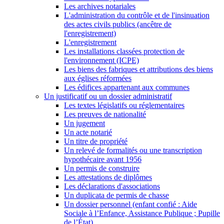
Les archives notariales
L'administration du contrôle et de l'insinuation
des actes civils publics (ancêtre de
l'enregistrement)
L'enregistrement
Les installations classées protection de
l'environnement (ICPE)
Les biens des fabriques et attributions des biens
aux églises réformées
Les édifices appartenant aux communes
Un justificatif ou un dossier administratif
Les textes législatifs ou réglementaires
Les preuves de nationalité
Un jugement
Un acte notarié
Un titre de propriété
Un relevé de formalités ou une transcription
hypothécaire avant 1956
Un permis de construire
Les attestations de diplômes
Les déclarations d'associations
Un duplicata de permis de chasse
Un dossier personnel (enfant confié : Aide
Sociale à l’Enfance, Assistance Publique ; Pupille
de l’État)