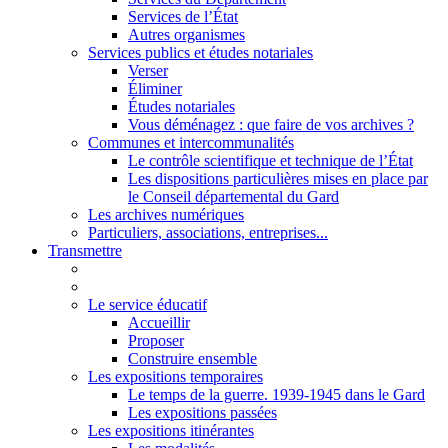
Services de l’État
Autres organismes
Services publics et études notariales
Verser
Éliminer
Études notariales
Vous déménagez : que faire de vos archives ?
Communes et intercommunalités
Le contrôle scientifique et technique de l’État
Les dispositions particulières mises en place par
le Conseil départemental du Gard
Les archives numériques
Particuliers, associations, entreprises...
Transmettre
Le service éducatif
Accueillir
Proposer
Construire ensemble
Les expositions temporaires
Le temps de la guerre. 1939-1945 dans le Gard
Les expositions passées
Les expositions itinérantes