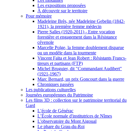
Les modalités
Les expositions proposées
À découvrir sur le territoire
Pour mémoire
Madeleine Brès, née Madeleine Gebelin (1842-
1921), la première femme médecin
Pierre Salles (1920-2011) - Entre vocation
forestière et engagement dans la Résistance
cévenole
Marcelle Polge, la femme doublement disparue
ou un modèle dans la tourmente
Vincent Faïta et Jean Robert : Résistants Francs-
tireurs et partisans (FTP)
Michel Bruguier, dit "Commandant Audibert"
(1921-1967)
Marc Bernard, un prix Goncourt dans la guerre
Chroniques passées
Les publications culturelles
Journées européennes du Patrimoine
Les films 3D : collection sur le patrimoine territorial du
Gard
L’école de Générac
L’École normale d'institutrices de Nîmes
L'observatoire du Mont Aigoual
Le phare du Grau-du-Roi