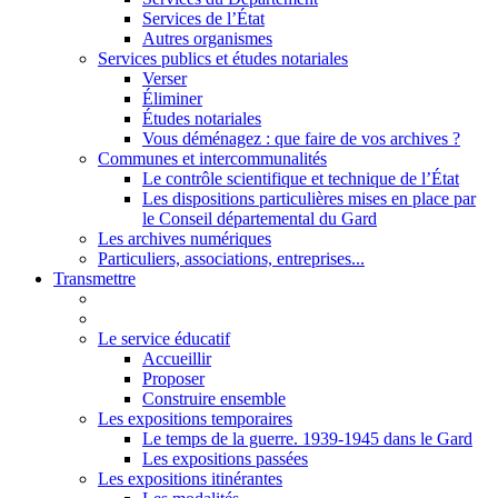
Services de l’État
Autres organismes
Services publics et études notariales
Verser
Éliminer
Études notariales
Vous déménagez : que faire de vos archives ?
Communes et intercommunalités
Le contrôle scientifique et technique de l’État
Les dispositions particulières mises en place par
le Conseil départemental du Gard
Les archives numériques
Particuliers, associations, entreprises...
Transmettre
Le service éducatif
Accueillir
Proposer
Construire ensemble
Les expositions temporaires
Le temps de la guerre. 1939-1945 dans le Gard
Les expositions passées
Les expositions itinérantes