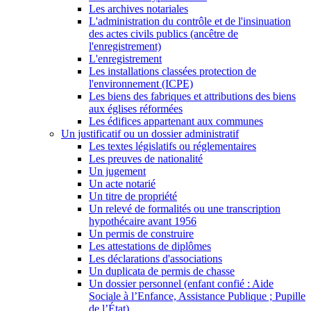
Les archives notariales
L'administration du contrôle et de l'insinuation
des actes civils publics (ancêtre de
l'enregistrement)
L'enregistrement
Les installations classées protection de
l'environnement (ICPE)
Les biens des fabriques et attributions des biens
aux églises réformées
Les édifices appartenant aux communes
Un justificatif ou un dossier administratif
Les textes législatifs ou réglementaires
Les preuves de nationalité
Un jugement
Un acte notarié
Un titre de propriété
Un relevé de formalités ou une transcription
hypothécaire avant 1956
Un permis de construire
Les attestations de diplômes
Les déclarations d'associations
Un duplicata de permis de chasse
Un dossier personnel (enfant confié : Aide
Sociale à l’Enfance, Assistance Publique ; Pupille
de l’État)