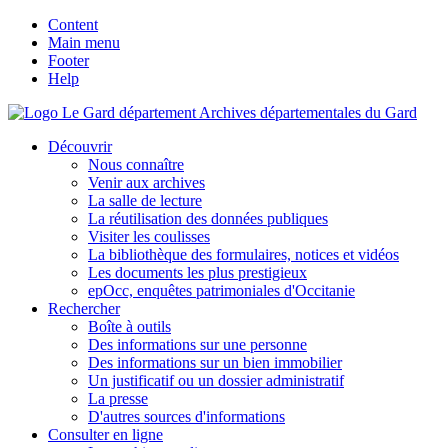
Content
Main menu
Footer
Help
Archives départementales du Gard
Découvrir
Nous connaître
Venir aux archives
La salle de lecture
La réutilisation des données publiques
Visiter les coulisses
La bibliothèque des formulaires, notices et vidéos
Les documents les plus prestigieux
epOcc, enquêtes patrimoniales d'Occitanie
Rechercher
Boîte à outils
Des informations sur une personne
Des informations sur un bien immobilier
Un justificatif ou un dossier administratif
La presse
D'autres sources d'informations
Consulter en ligne