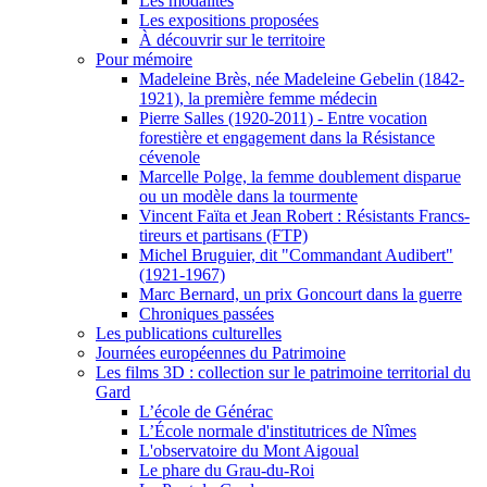
Les modalités
Les expositions proposées
À découvrir sur le territoire
Pour mémoire
Madeleine Brès, née Madeleine Gebelin (1842-
1921), la première femme médecin
Pierre Salles (1920-2011) - Entre vocation
forestière et engagement dans la Résistance
cévenole
Marcelle Polge, la femme doublement disparue
ou un modèle dans la tourmente
Vincent Faïta et Jean Robert : Résistants Francs-
tireurs et partisans (FTP)
Michel Bruguier, dit "Commandant Audibert"
(1921-1967)
Marc Bernard, un prix Goncourt dans la guerre
Chroniques passées
Les publications culturelles
Journées européennes du Patrimoine
Les films 3D : collection sur le patrimoine territorial du
Gard
L’école de Générac
L’École normale d'institutrices de Nîmes
L'observatoire du Mont Aigoual
Le phare du Grau-du-Roi