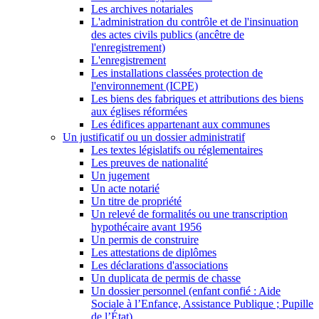
Les archives notariales
L'administration du contrôle et de l'insinuation
des actes civils publics (ancêtre de
l'enregistrement)
L'enregistrement
Les installations classées protection de
l'environnement (ICPE)
Les biens des fabriques et attributions des biens
aux églises réformées
Les édifices appartenant aux communes
Un justificatif ou un dossier administratif
Les textes législatifs ou réglementaires
Les preuves de nationalité
Un jugement
Un acte notarié
Un titre de propriété
Un relevé de formalités ou une transcription
hypothécaire avant 1956
Un permis de construire
Les attestations de diplômes
Les déclarations d'associations
Un duplicata de permis de chasse
Un dossier personnel (enfant confié : Aide
Sociale à l’Enfance, Assistance Publique ; Pupille
de l’État)