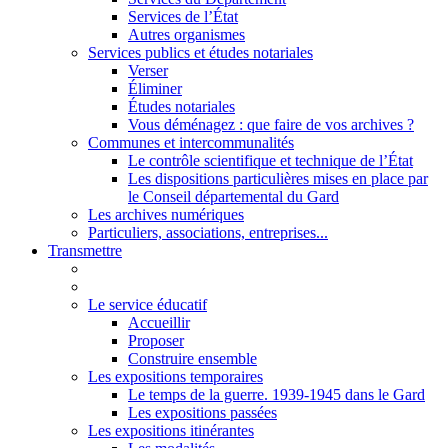
Services de l’État
Autres organismes
Services publics et études notariales
Verser
Éliminer
Études notariales
Vous déménagez : que faire de vos archives ?
Communes et intercommunalités
Le contrôle scientifique et technique de l’État
Les dispositions particulières mises en place par
le Conseil départemental du Gard
Les archives numériques
Particuliers, associations, entreprises...
Transmettre
Le service éducatif
Accueillir
Proposer
Construire ensemble
Les expositions temporaires
Le temps de la guerre. 1939-1945 dans le Gard
Les expositions passées
Les expositions itinérantes