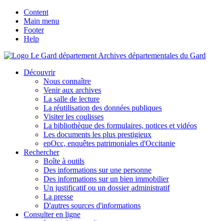
Content
Main menu
Footer
Help
Archives départementales du Gard
Découvrir
Nous connaître
Venir aux archives
La salle de lecture
La réutilisation des données publiques
Visiter les coulisses
La bibliothèque des formulaires, notices et vidéos
Les documents les plus prestigieux
epOcc, enquêtes patrimoniales d'Occitanie
Rechercher
Boîte à outils
Des informations sur une personne
Des informations sur un bien immobilier
Un justificatif ou un dossier administratif
La presse
D'autres sources d'informations
Consulter en ligne