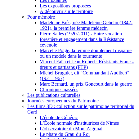
Les modalités
Les expositions proposées
À découvrir sur le territoire
Pour mémoire
Madeleine Brès, née Madeleine Gebelin (1842-
1921), la première femme médecin
Pierre Salles (1920-2011) - Entre vocation
forestière et engagement dans la Résistance
cévenole
Marcelle Polge, la femme doublement disparue
ou un modèle dans la tourmente
Vincent Faïta et Jean Robert : Résistants Francs-
tireurs et partisans (FTP)
Michel Bruguier, dit "Commandant Audibert"
(1921-1967)
Marc Bernard, un prix Goncourt dans la guerre
Chroniques passées
Les publications culturelles
Journées européennes du Patrimoine
Les films 3D : collection sur le patrimoine territorial du
Gard
L’école de Générac
L’École normale d'institutrices de Nîmes
L'observatoire du Mont Aigoual
Le phare du Grau-du-Roi