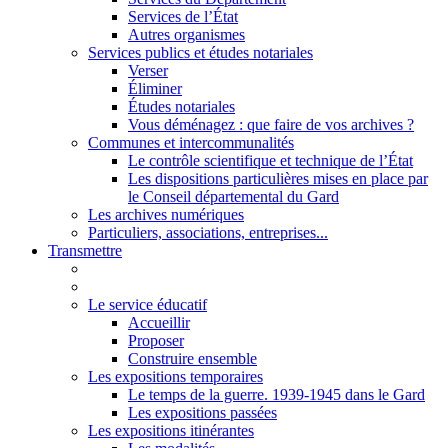
Services de l’État
Autres organismes
Services publics et études notariales
Verser
Éliminer
Études notariales
Vous déménagez : que faire de vos archives ?
Communes et intercommunalités
Le contrôle scientifique et technique de l’État
Les dispositions particulières mises en place par
le Conseil départemental du Gard
Les archives numériques
Particuliers, associations, entreprises...
Transmettre
Le service éducatif
Accueillir
Proposer
Construire ensemble
Les expositions temporaires
Le temps de la guerre. 1939-1945 dans le Gard
Les expositions passées
Les expositions itinérantes