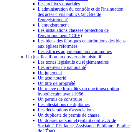
Les archives notariales
L'administration du contrôle et de l'insinuation
des actes civils publics (ancêtre de
l'enregistrement)
L'enregistrement
Les installations classées protection de
l'environnement (ICPE)
Les biens des fabriques et attributions des biens
aux églises réformées
Les édifices appartenant aux communes
Un justificatif ou un dossier administratif
Les textes législatifs ou réglementaires
Les preuves de nationalité
Un jugement
Un acte notarié
Un titre de propriété
Un relevé de formalités ou une transcription
hypothécaire avant 1956
Un permis de construire
Les attestations de diplômes
Les déclarations d'associations
Un duplicata de permis de chasse
Un dossier personnel (enfant confié : Aide
Sociale à l’Enfance, Assistance Publique ; Pupille
de l’État)