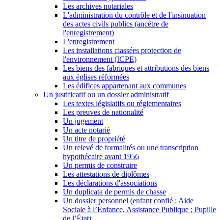
Les archives notariales
L'administration du contrôle et de l'insinuation
des actes civils publics (ancêtre de
l'enregistrement)
L'enregistrement
Les installations classées protection de
l'environnement (ICPE)
Les biens des fabriques et attributions des biens
aux églises réformées
Les édifices appartenant aux communes
Un justificatif ou un dossier administratif
Les textes législatifs ou réglementaires
Les preuves de nationalité
Un jugement
Un acte notarié
Un titre de propriété
Un relevé de formalités ou une transcription
hypothécaire avant 1956
Un permis de construire
Les attestations de diplômes
Les déclarations d'associations
Un duplicata de permis de chasse
Un dossier personnel (enfant confié : Aide
Sociale à l’Enfance, Assistance Publique ; Pupille
de l’État)