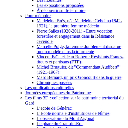
Les modalités
Les expositions proposées
À découvrir sur le territoire
Pour mémoire
Madeleine Brès, née Madeleine Gebelin (1842-
1921), la première femme médecin
Pierre Salles (1920-2011) - Entre vocation
forestière et engagement dans la Résistance
cévenole
Marcelle Polge, la femme doublement disparue
ou un modèle dans la tourmente
Vincent Faïta et Jean Robert : Résistants Francs-
tireurs et partisans (FTP)
Michel Bruguier, dit "Commandant Audibert"
(1921-1967)
Marc Bernard, un prix Goncourt dans la guerre
Chroniques passées
Les publications culturelles
Journées européennes du Patrimoine
Les films 3D : collection sur le patrimoine territorial du
Gard
L’école de Générac
L’École normale d'institutrices de Nîmes
L'observatoire du Mont Aigoual
Le phare du Grau-du-Roi