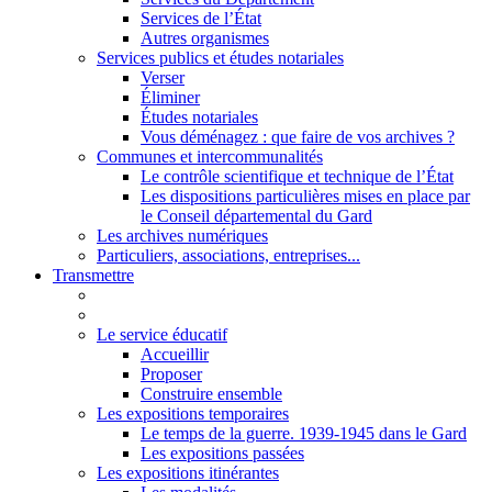
Services de l’État
Autres organismes
Services publics et études notariales
Verser
Éliminer
Études notariales
Vous déménagez : que faire de vos archives ?
Communes et intercommunalités
Le contrôle scientifique et technique de l’État
Les dispositions particulières mises en place par
le Conseil départemental du Gard
Les archives numériques
Particuliers, associations, entreprises...
Transmettre
Le service éducatif
Accueillir
Proposer
Construire ensemble
Les expositions temporaires
Le temps de la guerre. 1939-1945 dans le Gard
Les expositions passées
Les expositions itinérantes