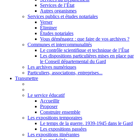
Services de l’État
Autres organismes
Services publics et études notariales
Verser
Éliminer
Études notariales
Vous déménagez : que faire de vos archives ?
Communes et intercommunalités
Le contrôle scientifique et technique de l’État
Les dispositions particulières mises en place par
le Conseil départemental du Gard
Les archives numériques
Particuliers, associations, entreprises...
Transmettre
Le service éducatif
Accueillir
Proposer
Construire ensemble
Les expositions temporaires
Le temps de la guerre. 1939-1945 dans le Gard
Les expositions passées
Les expositions itinérantes