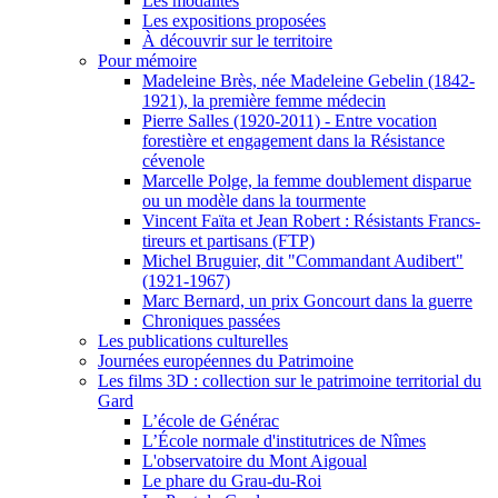
Les modalités
Les expositions proposées
À découvrir sur le territoire
Pour mémoire
Madeleine Brès, née Madeleine Gebelin (1842-
1921), la première femme médecin
Pierre Salles (1920-2011) - Entre vocation
forestière et engagement dans la Résistance
cévenole
Marcelle Polge, la femme doublement disparue
ou un modèle dans la tourmente
Vincent Faïta et Jean Robert : Résistants Francs-
tireurs et partisans (FTP)
Michel Bruguier, dit "Commandant Audibert"
(1921-1967)
Marc Bernard, un prix Goncourt dans la guerre
Chroniques passées
Les publications culturelles
Journées européennes du Patrimoine
Les films 3D : collection sur le patrimoine territorial du
Gard
L’école de Générac
L’École normale d'institutrices de Nîmes
L'observatoire du Mont Aigoual
Le phare du Grau-du-Roi