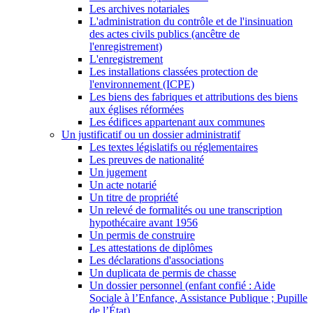
Les archives notariales
L'administration du contrôle et de l'insinuation
des actes civils publics (ancêtre de
l'enregistrement)
L'enregistrement
Les installations classées protection de
l'environnement (ICPE)
Les biens des fabriques et attributions des biens
aux églises réformées
Les édifices appartenant aux communes
Un justificatif ou un dossier administratif
Les textes législatifs ou réglementaires
Les preuves de nationalité
Un jugement
Un acte notarié
Un titre de propriété
Un relevé de formalités ou une transcription
hypothécaire avant 1956
Un permis de construire
Les attestations de diplômes
Les déclarations d'associations
Un duplicata de permis de chasse
Un dossier personnel (enfant confié : Aide
Sociale à l’Enfance, Assistance Publique ; Pupille
de l’État)