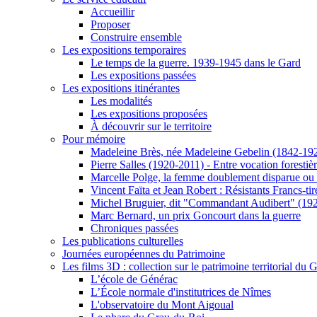
Accueillir
Proposer
Construire ensemble
Les expositions temporaires
Le temps de la guerre. 1939-1945 dans le Gard
Les expositions passées
Les expositions itinérantes
Les modalités
Les expositions proposées
À découvrir sur le territoire
Pour mémoire
Madeleine Brès, née Madeleine Gebelin (1842-19
Pierre Salles (1920-2011) - Entre vocation foresti
Marcelle Polge, la femme doublement disparue ou
Vincent Faïta et Jean Robert : Résistants Francs-tir
Michel Bruguier, dit "Commandant Audibert" (19
Marc Bernard, un prix Goncourt dans la guerre
Chroniques passées
Les publications culturelles
Journées européennes du Patrimoine
Les films 3D : collection sur le patrimoine territorial du 
L’école de Générac
L’École normale d'institutrices de Nîmes
L'observatoire du Mont Aigoual