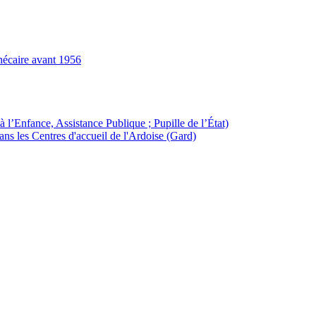
hécaire avant 1956
à l’Enfance, Assistance Publique ; Pupille de l’État)
ans les Centres d'accueil de l'Ardoise (Gard)