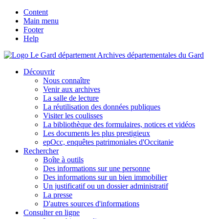
Content
Main menu
Footer
Help
Archives départementales du Gard
Découvrir
Nous connaître
Venir aux archives
La salle de lecture
La réutilisation des données publiques
Visiter les coulisses
La bibliothèque des formulaires, notices et vidéos
Les documents les plus prestigieux
epOcc, enquêtes patrimoniales d'Occitanie
Rechercher
Boîte à outils
Des informations sur une personne
Des informations sur un bien immobilier
Un justificatif ou un dossier administratif
La presse
D'autres sources d'informations
Consulter en ligne