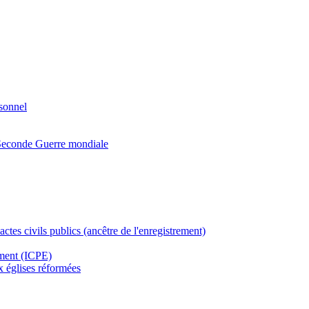
rsonnel
a Seconde Guerre mondiale
actes civils publics (ancêtre de l'enregistrement)
ement (ICPE)
ux églises réformées