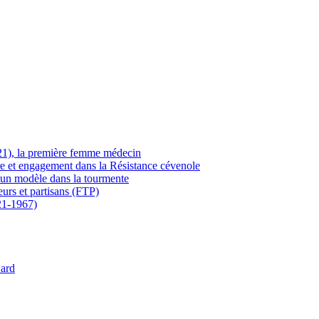
21), la première femme médecin
ère et engagement dans la Résistance cévenole
 un modèle dans la tourmente
eurs et partisans (FTP)
21-1967)
Gard