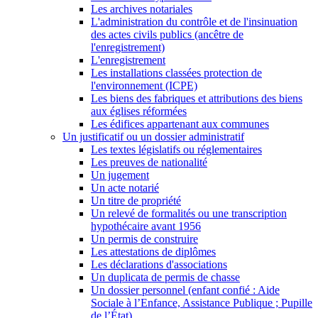
Les archives notariales
L'administration du contrôle et de l'insinuation
des actes civils publics (ancêtre de
l'enregistrement)
L'enregistrement
Les installations classées protection de
l'environnement (ICPE)
Les biens des fabriques et attributions des biens
aux églises réformées
Les édifices appartenant aux communes
Un justificatif ou un dossier administratif
Les textes législatifs ou réglementaires
Les preuves de nationalité
Un jugement
Un acte notarié
Un titre de propriété
Un relevé de formalités ou une transcription
hypothécaire avant 1956
Un permis de construire
Les attestations de diplômes
Les déclarations d'associations
Un duplicata de permis de chasse
Un dossier personnel (enfant confié : Aide
Sociale à l’Enfance, Assistance Publique ; Pupille
de l’État)