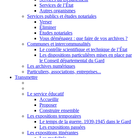
Services de l’État
Autres organismes
Services publics et études notariales
Verser
Éliminer
Études notariales
Vous déménagez : que faire de vos archives ?
Communes et intercommunalités
Le contrôle scientifique et technique de l’État
Les dispositions particulières mises en place par
le Conseil départemental du Gard
Les archives numériques
Particuliers, associations, entreprises...
Transmettre
Le service éducatif
Accueillir
Proposer
Construire ensemble
Les expositions temporaires
Le temps de la guerre. 1939-1945 dans le Gard
Les expositions passées
Les expositions itinérantes