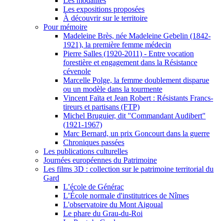
Les modalités
Les expositions proposées
À découvrir sur le territoire
Pour mémoire
Madeleine Brès, née Madeleine Gebelin (1842-
1921), la première femme médecin
Pierre Salles (1920-2011) - Entre vocation
forestière et engagement dans la Résistance
cévenole
Marcelle Polge, la femme doublement disparue
ou un modèle dans la tourmente
Vincent Faïta et Jean Robert : Résistants Francs-
tireurs et partisans (FTP)
Michel Bruguier, dit "Commandant Audibert"
(1921-1967)
Marc Bernard, un prix Goncourt dans la guerre
Chroniques passées
Les publications culturelles
Journées européennes du Patrimoine
Les films 3D : collection sur le patrimoine territorial du
Gard
L’école de Générac
L’École normale d'institutrices de Nîmes
L'observatoire du Mont Aigoual
Le phare du Grau-du-Roi