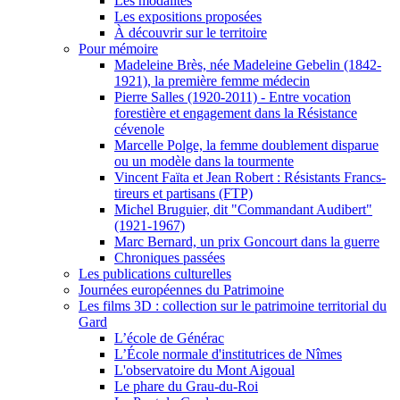
Les modalités
Les expositions proposées
À découvrir sur le territoire
Pour mémoire
Madeleine Brès, née Madeleine Gebelin (1842-
1921), la première femme médecin
Pierre Salles (1920-2011) - Entre vocation
forestière et engagement dans la Résistance
cévenole
Marcelle Polge, la femme doublement disparue
ou un modèle dans la tourmente
Vincent Faïta et Jean Robert : Résistants Francs-
tireurs et partisans (FTP)
Michel Bruguier, dit "Commandant Audibert"
(1921-1967)
Marc Bernard, un prix Goncourt dans la guerre
Chroniques passées
Les publications culturelles
Journées européennes du Patrimoine
Les films 3D : collection sur le patrimoine territorial du
Gard
L’école de Générac
L’École normale d'institutrices de Nîmes
L'observatoire du Mont Aigoual
Le phare du Grau-du-Roi