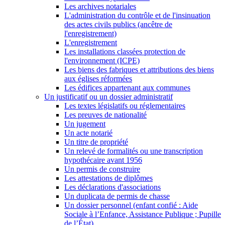
Les archives notariales
L'administration du contrôle et de l'insinuation
des actes civils publics (ancêtre de
l'enregistrement)
L'enregistrement
Les installations classées protection de
l'environnement (ICPE)
Les biens des fabriques et attributions des biens
aux églises réformées
Les édifices appartenant aux communes
Un justificatif ou un dossier administratif
Les textes législatifs ou réglementaires
Les preuves de nationalité
Un jugement
Un acte notarié
Un titre de propriété
Un relevé de formalités ou une transcription
hypothécaire avant 1956
Un permis de construire
Les attestations de diplômes
Les déclarations d'associations
Un duplicata de permis de chasse
Un dossier personnel (enfant confié : Aide
Sociale à l’Enfance, Assistance Publique ; Pupille
de l’État)