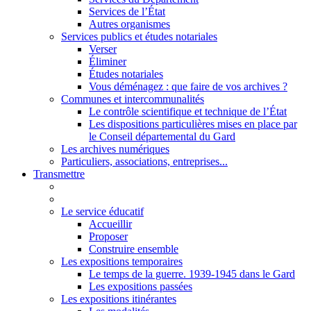
Services de l’État
Autres organismes
Services publics et études notariales
Verser
Éliminer
Études notariales
Vous déménagez : que faire de vos archives ?
Communes et intercommunalités
Le contrôle scientifique et technique de l’État
Les dispositions particulières mises en place par
le Conseil départemental du Gard
Les archives numériques
Particuliers, associations, entreprises...
Transmettre
Le service éducatif
Accueillir
Proposer
Construire ensemble
Les expositions temporaires
Le temps de la guerre. 1939-1945 dans le Gard
Les expositions passées
Les expositions itinérantes