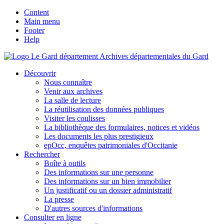
Content
Main menu
Footer
Help
Archives départementales du Gard
Découvrir
Nous connaître
Venir aux archives
La salle de lecture
La réutilisation des données publiques
Visiter les coulisses
La bibliothèque des formulaires, notices et vidéos
Les documents les plus prestigieux
epOcc, enquêtes patrimoniales d'Occitanie
Rechercher
Boîte à outils
Des informations sur une personne
Des informations sur un bien immobilier
Un justificatif ou un dossier administratif
La presse
D'autres sources d'informations
Consulter en ligne