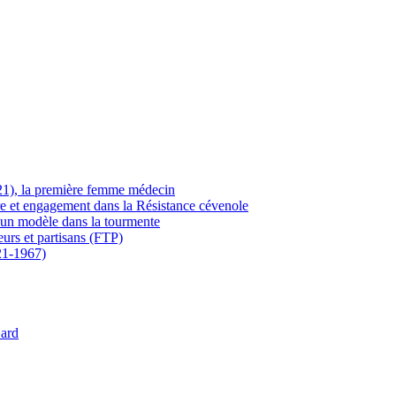
21), la première femme médecin
ère et engagement dans la Résistance cévenole
 un modèle dans la tourmente
eurs et partisans (FTP)
21-1967)
Gard