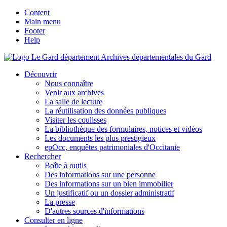
Content
Main menu
Footer
Help
Archives départementales du Gard
Découvrir
Nous connaître
Venir aux archives
La salle de lecture
La réutilisation des données publiques
Visiter les coulisses
La bibliothèque des formulaires, notices et vidéos
Les documents les plus prestigieux
epOcc, enquêtes patrimoniales d'Occitanie
Rechercher
Boîte à outils
Des informations sur une personne
Des informations sur un bien immobilier
Un justificatif ou un dossier administratif
La presse
D'autres sources d'informations
Consulter en ligne