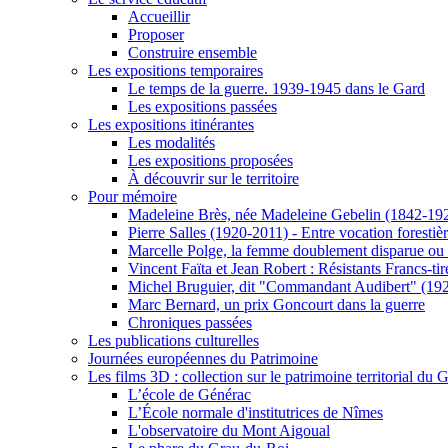
Accueillir
Proposer
Construire ensemble
Les expositions temporaires
Le temps de la guerre. 1939-1945 dans le Gard
Les expositions passées
Les expositions itinérantes
Les modalités
Les expositions proposées
À découvrir sur le territoire
Pour mémoire
Madeleine Brès, née Madeleine Gebelin (1842-19
Pierre Salles (1920-2011) - Entre vocation foresti
Marcelle Polge, la femme doublement disparue ou
Vincent Faïta et Jean Robert : Résistants Francs-tir
Michel Bruguier, dit "Commandant Audibert" (19
Marc Bernard, un prix Goncourt dans la guerre
Chroniques passées
Les publications culturelles
Journées européennes du Patrimoine
Les films 3D : collection sur le patrimoine territorial du 
L’école de Générac
L’École normale d'institutrices de Nîmes
L'observatoire du Mont Aigoual