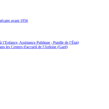
hécaire avant 1956
à l’Enfance, Assistance Publique ; Pupille de l’État)
ans les Centres d'accueil de l'Ardoise (Gard)