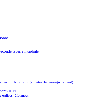
rsonnel
a Seconde Guerre mondiale
actes civils publics (ancêtre de l'enregistrement)
ement (ICPE)
ux églises réformées