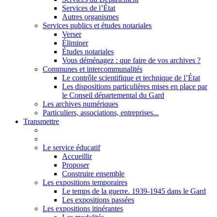
Services de l’État
Autres organismes
Services publics et études notariales
Verser
Éliminer
Études notariales
Vous déménagez : que faire de vos archives ?
Communes et intercommunalités
Le contrôle scientifique et technique de l’État
Les dispositions particulières mises en place par
le Conseil départemental du Gard
Les archives numériques
Particuliers, associations, entreprises...
Transmettre
Le service éducatif
Accueillir
Proposer
Construire ensemble
Les expositions temporaires
Le temps de la guerre. 1939-1945 dans le Gard
Les expositions passées
Les expositions itinérantes