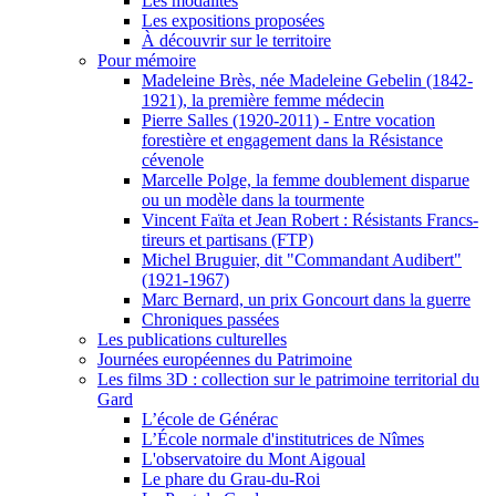
Les modalités
Les expositions proposées
À découvrir sur le territoire
Pour mémoire
Madeleine Brès, née Madeleine Gebelin (1842-
1921), la première femme médecin
Pierre Salles (1920-2011) - Entre vocation
forestière et engagement dans la Résistance
cévenole
Marcelle Polge, la femme doublement disparue
ou un modèle dans la tourmente
Vincent Faïta et Jean Robert : Résistants Francs-
tireurs et partisans (FTP)
Michel Bruguier, dit "Commandant Audibert"
(1921-1967)
Marc Bernard, un prix Goncourt dans la guerre
Chroniques passées
Les publications culturelles
Journées européennes du Patrimoine
Les films 3D : collection sur le patrimoine territorial du
Gard
L’école de Générac
L’École normale d'institutrices de Nîmes
L'observatoire du Mont Aigoual
Le phare du Grau-du-Roi