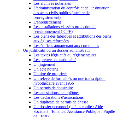
Les archives notariales
L'administration du contrôle et de l'insinuation
des actes civils publics (ancêtre de
l'enregistrement)
L'enregistrement
Les installations classées protection de
l'environnement (ICPE)
Les biens des fabriques et attributions des biens
aux églises réformées
Les édifices appartenant aux communes
Un justificatif ou un dossier administratif
Les textes législatifs ou réglementaires
Les preuves de nationalité
Un jugement
Un acte notarié
Un titre de propriété
Un relevé de formalités ou une transcription
hypothécaire avant 1956
Un permis de construire
Les attestations de diplômes
Les déclarations d'associations
Un duplicata de permis de chasse
Un dossier personnel (enfant confié : Aide
Sociale à l’Enfance, Assistance Publique ; Pupille
de l’État)