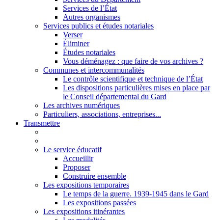
Services de l’État
Autres organismes
Services publics et études notariales
Verser
Éliminer
Études notariales
Vous déménagez : que faire de vos archives ?
Communes et intercommunalités
Le contrôle scientifique et technique de l’État
Les dispositions particulières mises en place par
le Conseil départemental du Gard
Les archives numériques
Particuliers, associations, entreprises...
Transmettre
Le service éducatif
Accueillir
Proposer
Construire ensemble
Les expositions temporaires
Le temps de la guerre. 1939-1945 dans le Gard
Les expositions passées
Les expositions itinérantes