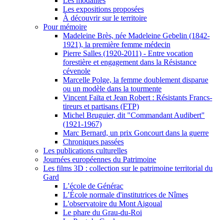
Les modalités
Les expositions proposées
À découvrir sur le territoire
Pour mémoire
Madeleine Brès, née Madeleine Gebelin (1842-
1921), la première femme médecin
Pierre Salles (1920-2011) - Entre vocation
forestière et engagement dans la Résistance
cévenole
Marcelle Polge, la femme doublement disparue
ou un modèle dans la tourmente
Vincent Faïta et Jean Robert : Résistants Francs-
tireurs et partisans (FTP)
Michel Bruguier, dit "Commandant Audibert"
(1921-1967)
Marc Bernard, un prix Goncourt dans la guerre
Chroniques passées
Les publications culturelles
Journées européennes du Patrimoine
Les films 3D : collection sur le patrimoine territorial du
Gard
L’école de Générac
L’École normale d'institutrices de Nîmes
L'observatoire du Mont Aigoual
Le phare du Grau-du-Roi