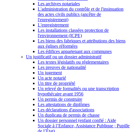
Les archives notariales
L'administration du contrôle et de l'insinuation
des actes civils publics (ancêtre de
l'enregistrement)
L'enregistrement
Les installations classées protection de
l'environnement (ICPE)
Les biens des fabriques et attributions des biens
aux églises réformées
Les édifices appartenant aux communes
Un justificatif ou un dossier administratif
Les textes législatifs ou réglementaires
Les preuves de nationalité
Un jugement
Un acte notarié
Un titre de propriété
Un relevé de formalités ou une transcription
hypothécaire avant 1956
Un permis de construire
Les attestations de diplômes
Les déclarations d'associations
Un duplicata de permis de chasse
Un dossier personnel (enfant confié : Aide
Sociale à l’Enfance, Assistance Publique ; Pupille
de l’État)