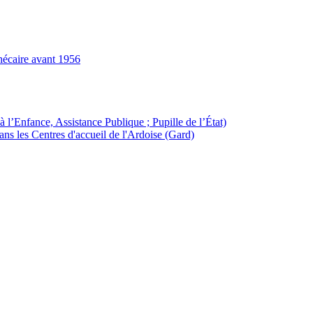
hécaire avant 1956
à l’Enfance, Assistance Publique ; Pupille de l’État)
ans les Centres d'accueil de l'Ardoise (Gard)