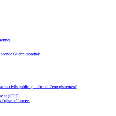
rsonnel
a Seconde Guerre mondiale
actes civils publics (ancêtre de l'enregistrement)
ement (ICPE)
ux églises réformées