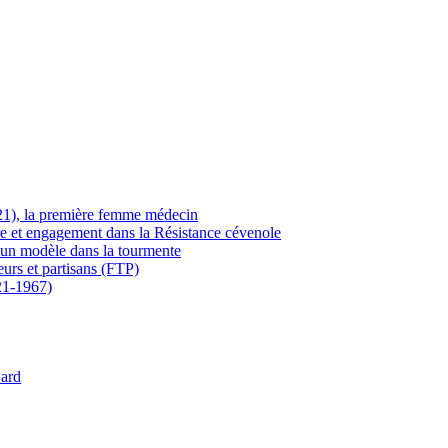
21), la première femme médecin
ère et engagement dans la Résistance cévenole
 un modèle dans la tourmente
eurs et partisans (FTP)
21-1967)
Gard