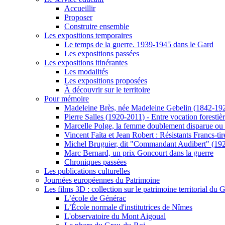
Accueillir
Proposer
Construire ensemble
Les expositions temporaires
Le temps de la guerre. 1939-1945 dans le Gard
Les expositions passées
Les expositions itinérantes
Les modalités
Les expositions proposées
À découvrir sur le territoire
Pour mémoire
Madeleine Brès, née Madeleine Gebelin (1842-19
Pierre Salles (1920-2011) - Entre vocation foresti
Marcelle Polge, la femme doublement disparue ou
Vincent Faïta et Jean Robert : Résistants Francs-tir
Michel Bruguier, dit "Commandant Audibert" (19
Marc Bernard, un prix Goncourt dans la guerre
Chroniques passées
Les publications culturelles
Journées européennes du Patrimoine
Les films 3D : collection sur le patrimoine territorial du 
L’école de Générac
L’École normale d'institutrices de Nîmes
L'observatoire du Mont Aigoual