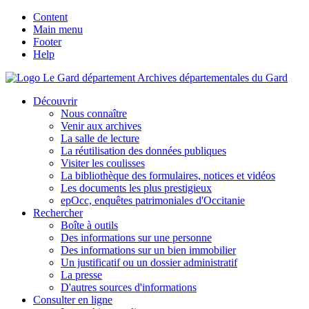
Content
Main menu
Footer
Help
Archives départementales du Gard
Découvrir
Nous connaître
Venir aux archives
La salle de lecture
La réutilisation des données publiques
Visiter les coulisses
La bibliothèque des formulaires, notices et vidéos
Les documents les plus prestigieux
epOcc, enquêtes patrimoniales d'Occitanie
Rechercher
Boîte à outils
Des informations sur une personne
Des informations sur un bien immobilier
Un justificatif ou un dossier administratif
La presse
D'autres sources d'informations
Consulter en ligne