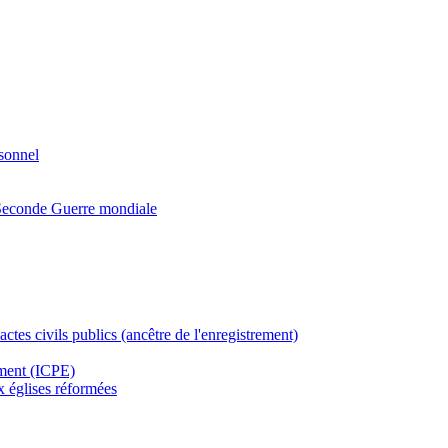
rsonnel
a Seconde Guerre mondiale
actes civils publics (ancêtre de l'enregistrement)
ement (ICPE)
ux églises réformées