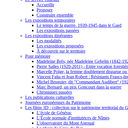
Accueillir
Proposer
Construire ensemble
Les expositions temporaires
Le temps de la guerre. 1939-1945 dans le Gard
Les expositions passées
Les expositions itinérantes
Les modalités
Les expositions proposées
À découvrir sur le territoire
Pour mémoire
Madeleine Brès, née Madeleine Gebelin (1842-19
Pierre Salles (1920-2011) - Entre vocation foresti
Marcelle Polge, la femme doublement disparue ou
Vincent Faïta et Jean Robert : Résistants Francs-tir
Michel Bruguier, dit "Commandant Audibert" (19
Marc Bernard, un prix Goncourt dans la guerre
Chroniques passées
Les publications culturelles
Journées européennes du Patrimoine
Les films 3D : collection sur le patrimoine territorial du 
L’école de Générac
L’École normale d'institutrices de Nîmes
L'observatoire du Mont Aigoual