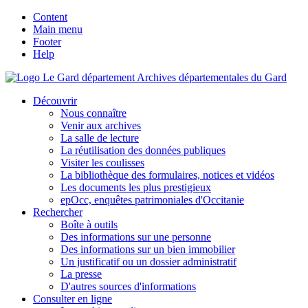
Content
Main menu
Footer
Help
Archives départementales du Gard
Découvrir
Nous connaître
Venir aux archives
La salle de lecture
La réutilisation des données publiques
Visiter les coulisses
La bibliothèque des formulaires, notices et vidéos
Les documents les plus prestigieux
epOcc, enquêtes patrimoniales d'Occitanie
Rechercher
Boîte à outils
Des informations sur une personne
Des informations sur un bien immobilier
Un justificatif ou un dossier administratif
La presse
D'autres sources d'informations
Consulter en ligne