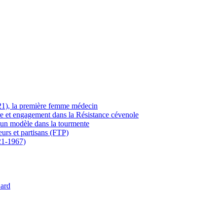
21), la première femme médecin
ère et engagement dans la Résistance cévenole
 un modèle dans la tourmente
eurs et partisans (FTP)
21-1967)
Gard