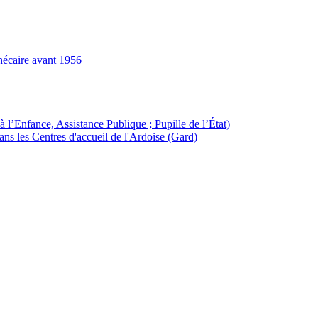
hécaire avant 1956
à l’Enfance, Assistance Publique ; Pupille de l’État)
ans les Centres d'accueil de l'Ardoise (Gard)