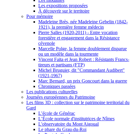
Les modalités
Les expositions proposées
À découvrir sur le territoire
Pour mémoire
Madeleine Brès, née Madeleine Gebelin (1842-
1921), la première femme médecin
Pierre Salles (1920-2011) - Entre vocation
forestière et engagement dans la Résistance
cévenole
Marcelle Polge, la femme doublement disparue
ou un modèle dans la tourmente
Vincent Faïta et Jean Robert : Résistants Francs-
tireurs et partisans (FTP)
Michel Bruguier, dit "Commandant Audibert"
(1921-1967)
Marc Bernard, un prix Goncourt dans la guerre
Chroniques passées
Les publications culturelles
Journées européennes du Patrimoine
Les films 3D : collection sur le patrimoine territorial du
Gard
L’école de Générac
L’École normale d'institutrices de Nîmes
L'observatoire du Mont Aigoual
Le phare du Grau-du-Roi