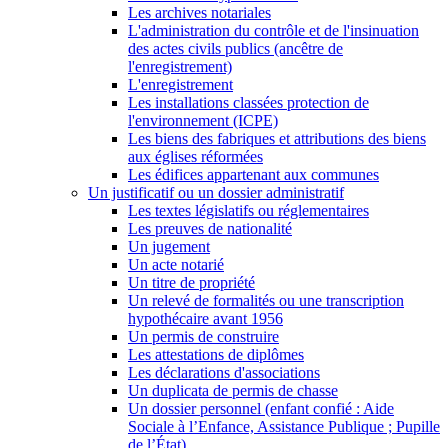
Les archives notariales
L'administration du contrôle et de l'insinuation
des actes civils publics (ancêtre de
l'enregistrement)
L'enregistrement
Les installations classées protection de
l'environnement (ICPE)
Les biens des fabriques et attributions des biens
aux églises réformées
Les édifices appartenant aux communes
Un justificatif ou un dossier administratif
Les textes législatifs ou réglementaires
Les preuves de nationalité
Un jugement
Un acte notarié
Un titre de propriété
Un relevé de formalités ou une transcription
hypothécaire avant 1956
Un permis de construire
Les attestations de diplômes
Les déclarations d'associations
Un duplicata de permis de chasse
Un dossier personnel (enfant confié : Aide
Sociale à l’Enfance, Assistance Publique ; Pupille
de l’État)