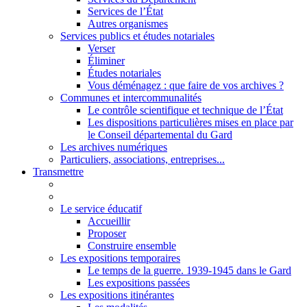
Services de l’État
Autres organismes
Services publics et études notariales
Verser
Éliminer
Études notariales
Vous déménagez : que faire de vos archives ?
Communes et intercommunalités
Le contrôle scientifique et technique de l’État
Les dispositions particulières mises en place par
le Conseil départemental du Gard
Les archives numériques
Particuliers, associations, entreprises...
Transmettre
Le service éducatif
Accueillir
Proposer
Construire ensemble
Les expositions temporaires
Le temps de la guerre. 1939-1945 dans le Gard
Les expositions passées
Les expositions itinérantes