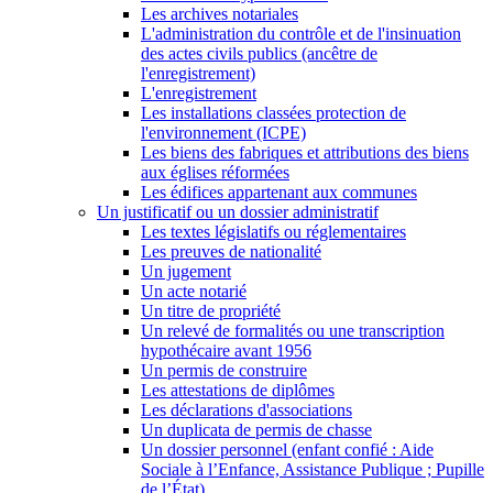
Les archives notariales
L'administration du contrôle et de l'insinuation
des actes civils publics (ancêtre de
l'enregistrement)
L'enregistrement
Les installations classées protection de
l'environnement (ICPE)
Les biens des fabriques et attributions des biens
aux églises réformées
Les édifices appartenant aux communes
Un justificatif ou un dossier administratif
Les textes législatifs ou réglementaires
Les preuves de nationalité
Un jugement
Un acte notarié
Un titre de propriété
Un relevé de formalités ou une transcription
hypothécaire avant 1956
Un permis de construire
Les attestations de diplômes
Les déclarations d'associations
Un duplicata de permis de chasse
Un dossier personnel (enfant confié : Aide
Sociale à l’Enfance, Assistance Publique ; Pupille
de l’État)