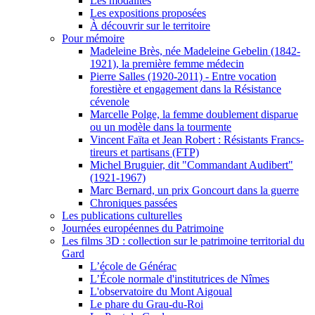
Les modalités
Les expositions proposées
À découvrir sur le territoire
Pour mémoire
Madeleine Brès, née Madeleine Gebelin (1842-
1921), la première femme médecin
Pierre Salles (1920-2011) - Entre vocation
forestière et engagement dans la Résistance
cévenole
Marcelle Polge, la femme doublement disparue
ou un modèle dans la tourmente
Vincent Faïta et Jean Robert : Résistants Francs-
tireurs et partisans (FTP)
Michel Bruguier, dit "Commandant Audibert"
(1921-1967)
Marc Bernard, un prix Goncourt dans la guerre
Chroniques passées
Les publications culturelles
Journées européennes du Patrimoine
Les films 3D : collection sur le patrimoine territorial du
Gard
L’école de Générac
L’École normale d'institutrices de Nîmes
L'observatoire du Mont Aigoual
Le phare du Grau-du-Roi