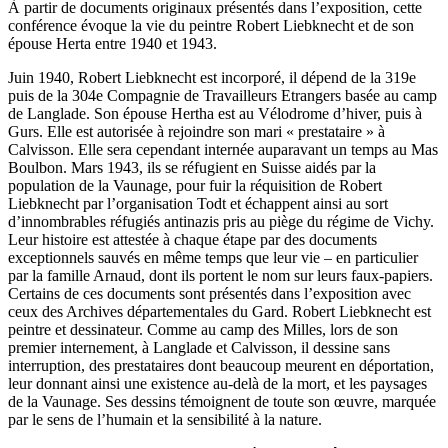
À partir de documents originaux présentés dans l’exposition, cette
conférence évoque la vie du peintre Robert Liebknecht et de son
épouse Herta entre 1940 et 1943.
Juin 1940, Robert Liebknecht est incorporé, il dépend de la 319e
puis de la 304e Compagnie de Travailleurs Etrangers basée au camp
de Langlade. Son épouse Hertha est au Vélodrome d’hiver, puis à
Gurs. Elle est autorisée à rejoindre son mari « prestataire » à
Calvisson. Elle sera cependant internée auparavant un temps au Mas
Boulbon. Mars 1943, ils se réfugient en Suisse aidés par la
population de la Vaunage, pour fuir la réquisition de Robert
Liebknecht par l’organisation Todt et échappent ainsi au sort
d’innombrables réfugiés antinazis pris au piège du régime de Vichy.
Leur histoire est attestée à chaque étape par des documents
exceptionnels sauvés en même temps que leur vie – en particulier
par la famille Arnaud, dont ils portent le nom sur leurs faux-papiers.
Certains de ces documents sont présentés dans l’exposition avec
ceux des Archives départementales du Gard. Robert Liebknecht est
peintre et dessinateur. Comme au camp des Milles, lors de son
premier internement, à Langlade et Calvisson, il dessine sans
interruption, des prestataires dont beaucoup meurent en déportation,
leur donnant ainsi une existence au-delà de la mort, et les paysages
de la Vaunage. Ses dessins témoignent de toute son œuvre, marquée
par le sens de l’humain et la sensibilité à la nature.