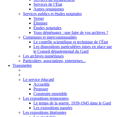
Services de l’État
Autres organismes
Services publics et études notariales
Verser
Éliminer
Études notariales
Vous déménagez : que faire de vos archives ?
Communes et intercommunalités
Le contrôle scientifique et technique de l’État
Les dispositions particulières mises en place par
le Conseil départemental du Gard
Les archives numériques
Particuliers, associations, entreprises...
Transmettre
Le service éducatif
Accueillir
Proposer
Construire ensemble
Les expositions temporaires
Le temps de la guerre. 1939-1945 dans le Gard
Les expositions passées
Les expositions itinérantes