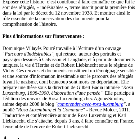
Exposer cette histoire, c’est contribuer à faire connaître ce que fut le
sort des réfugiés, « indésirables », terme inscrit pour la première fois
dans la loi par le décret du 12 novembre 1938. Et montrer ainsi le
rôle essentiel de la conservation des documents pour la
compréhension de l'histoire.
Plus d'informations sur l'intervenante :
Dominique Villayès-Poirré travaille à l’écriture d’un ouvrage
"
Parcours d'Indésirables",
qui retrace, autour des portraits et
paysages dessinés à Calvisson et Langlade, et à partir de documents
uniques, la vie d’Hertha et de Robert Liebknecht sous le régime de
Vichy. Ces œuvres et documents constituent un témoignage sensible
et une source d'information inestimable sur le parcours des réfugiés
fuyant le nazisme, dont beaucoup sont morts en déportation. Elle
prépare une thèse sous la direction de Gilbert Badia intitulée
"Rosa
Luxemburg, 1898-1900, élaboration d'une pensée"
. Elle participe à
l'édition des œuvres de Rosa Luxemburg chez Agone/Smolny,
anime depuis 2008 le blog
"
comprendre-avec-rosa-luxemburg
"
, a
publié
"Rosa Luxemburg et la Commune"
- Revue Molcer, 2011.
Traductrice et conférencière autour de Rosa Luxemburg et Karl
Liebknecht, elle s’attache, depuis 3 ans, à faire connaître en France,
l'ensemble de l'œuvre de Robert Liebknecht.