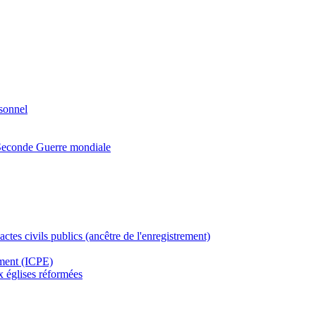
rsonnel
a Seconde Guerre mondiale
actes civils publics (ancêtre de l'enregistrement)
ement (ICPE)
ux églises réformées