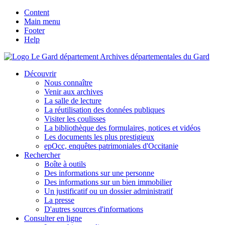
Content
Main menu
Footer
Help
Archives départementales du Gard
Découvrir
Nous connaître
Venir aux archives
La salle de lecture
La réutilisation des données publiques
Visiter les coulisses
La bibliothèque des formulaires, notices et vidéos
Les documents les plus prestigieux
epOcc, enquêtes patrimoniales d'Occitanie
Rechercher
Boîte à outils
Des informations sur une personne
Des informations sur un bien immobilier
Un justificatif ou un dossier administratif
La presse
D'autres sources d'informations
Consulter en ligne