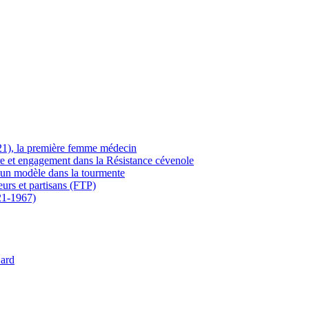
21), la première femme médecin
ère et engagement dans la Résistance cévenole
 un modèle dans la tourmente
eurs et partisans (FTP)
21-1967)
Gard