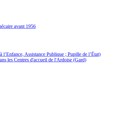
hécaire avant 1956
à l’Enfance, Assistance Publique ; Pupille de l’État)
ans les Centres d'accueil de l'Ardoise (Gard)