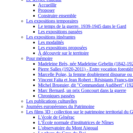
Accueillir
Proposer
Construire ensemble
Les expositions temporaires
Le temps de la guerre. 1939-1945 dans le Gard
Les expositions passées
Les expositions itinérantes
Les modalités
Les expositions proposées
À découvrir sur le territoire
Pour mémoire
Madeleine Brès, née Madeleine Gebelin (1842-19
Pierre Salles (1920-2011) - Entre vocation foresti
Marcelle Polge, la femme doublement disparue ou
Vincent Faïta et Jean Robert : Résistants Francs-tir
Michel Bruguier, dit "Commandant Audibert" (19
Marc Bernard, un prix Goncourt dans la guerre
Chroniques passées
Les publications culturelles
Journées européennes du Patrimoine
Les films 3D : collection sur le patrimoine territorial du 
L’école de Générac
L’École normale d'institutrices de Nîmes
L'observatoire du Mont Aigoual