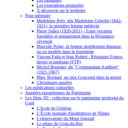
Les modalités
Les expositions proposées
À découvrir sur le territoire
Pour mémoire
Madeleine Brès, née Madeleine Gebelin (1842-
1921), la première femme médecin
Pierre Salles (1920-2011) - Entre vocation
forestière et engagement dans la Résistance
cévenole
Marcelle Polge, la femme doublement disparue
ou un modèle dans la tourmente
Vincent Faïta et Jean Robert : Résistants Francs-
tireurs et partisans (FTP)
Michel Bruguier, dit "Commandant Audibert"
(1921-1967)
Marc Bernard, un prix Goncourt dans la guerre
Chroniques passées
Les publications culturelles
Journées européennes du Patrimoine
Les films 3D : collection sur le patrimoine territorial du
Gard
L’école de Générac
L’École normale d'institutrices de Nîmes
L'observatoire du Mont Aigoual
Le phare du Grau-du-Roi