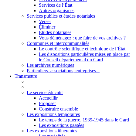
Services de l’État
Autres organismes
Services publics et études notariales
Verser
Éliminer
Études notariales
Vous déménagez : que faire de vos archives ?
Communes et intercommunalités
Le contrôle scientifique et technique de l’État
Les dispositions particulières mises en place par
le Conseil départemental du Gard
Les archives numériques
Particuliers, associations, entreprises...
Transmettre
Le service éducatif
Accueillir
Proposer
Construire ensemble
Les expositions temporaires
Le temps de la guerre. 1939-1945 dans le Gard
Les expositions passées
Les expositions itinérantes