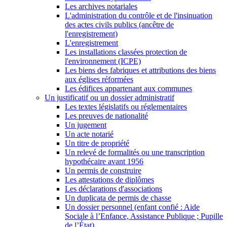
Les archives notariales
L'administration du contrôle et de l'insinuation
des actes civils publics (ancêtre de
l'enregistrement)
L'enregistrement
Les installations classées protection de
l'environnement (ICPE)
Les biens des fabriques et attributions des biens
aux églises réformées
Les édifices appartenant aux communes
Un justificatif ou un dossier administratif
Les textes législatifs ou réglementaires
Les preuves de nationalité
Un jugement
Un acte notarié
Un titre de propriété
Un relevé de formalités ou une transcription
hypothécaire avant 1956
Un permis de construire
Les attestations de diplômes
Les déclarations d'associations
Un duplicata de permis de chasse
Un dossier personnel (enfant confié : Aide
Sociale à l’Enfance, Assistance Publique ; Pupille
de l’État)