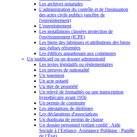
Les archives notariales
L'administration du contrôle et de l'insinuation
des actes civils publics (ancêtre de
l'enregistrement)
L'enregistrement
Les installations classées protection de
l'environnement (ICPE)
Les biens des fabriques et attributions des biens
aux églises réformées
Les édifices appartenant aux communes
Un justificatif ou un dossier administratif
Les textes législatifs ou réglementaires
Les preuves de nationalité
Un jugement
Un acte notarié
Un titre de propriété
Un relevé de formalités ou une transcription
hypothécaire avant 1956
Un permis de construire
Les attestations de diplômes
Les déclarations d'associations
Un duplicata de permis de chasse
Un dossier personnel (enfant confié : Aide
Sociale à l’Enfance, Assistance Publique ; Pupille
de l’État)