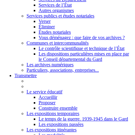
Services de l’État
Autres organismes
Services publics et études notariales
Verser
Éliminer
Études notariales
Vous déménagez : que faire de vos archives ?
Communes et intercommunalités
Le contrôle scientifique et technique de l’État
Les dispositions particulières mises en place par
le Conseil départemental du Gard
Les archives numériques
Particuliers, associations, entreprises...
Transmettre
Le service éducatif
Accueillir
Proposer
Construire ensemble
Les expositions temporaires
Le temps de la guerre. 1939-1945 dans le Gard
Les expositions passées
Les expositions itinérantes