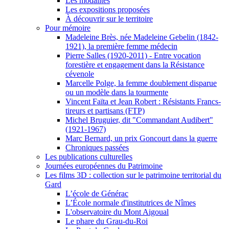
Les modalités
Les expositions proposées
À découvrir sur le territoire
Pour mémoire
Madeleine Brès, née Madeleine Gebelin (1842-
1921), la première femme médecin
Pierre Salles (1920-2011) - Entre vocation
forestière et engagement dans la Résistance
cévenole
Marcelle Polge, la femme doublement disparue
ou un modèle dans la tourmente
Vincent Faïta et Jean Robert : Résistants Francs-
tireurs et partisans (FTP)
Michel Bruguier, dit "Commandant Audibert"
(1921-1967)
Marc Bernard, un prix Goncourt dans la guerre
Chroniques passées
Les publications culturelles
Journées européennes du Patrimoine
Les films 3D : collection sur le patrimoine territorial du
Gard
L’école de Générac
L’École normale d'institutrices de Nîmes
L'observatoire du Mont Aigoual
Le phare du Grau-du-Roi